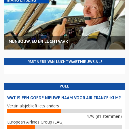
MIJNBOUW, EU EN LUCHTVAART
PARTNERS VAN LUCHTVAARTNIEUWS.NL!
POLL
WAT IS EEN GOEDE NIEUWE NAAM VOOR AIR FRANCE-KLM?
Verzin alsjeblieft iets anders
47% (81 stemmen)
European Airlines Group (EAG)