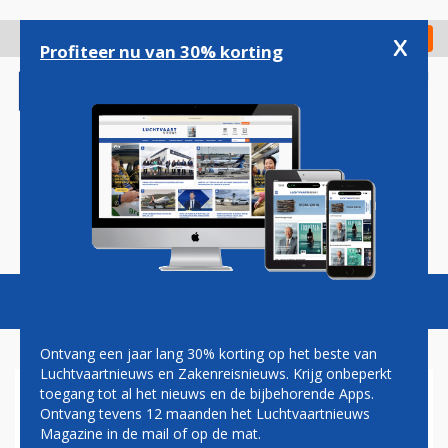
Overslaan
en
x
Digitaal Magazine
Registreer
Check in
naar
Profiteer nu van 30% korting
de
inhoud
gaan
Magazine
Podcasts
Vacatures
Toggl
naviga
Ontvang een jaar lang 30% korting op het beste van
Luchtvaartnieuws en Zakenreisnieuws. Krijg onbeperkt
toegang tot al het nieuws en de bijbehorende Apps.
PRIJSVECHTER NORWEGIAN
Ontvang tevens 12 maanden het Luchtvaartnieuws
GAAT CONCURRENTIE AAN OP
Magazine in de mail of op de mat.