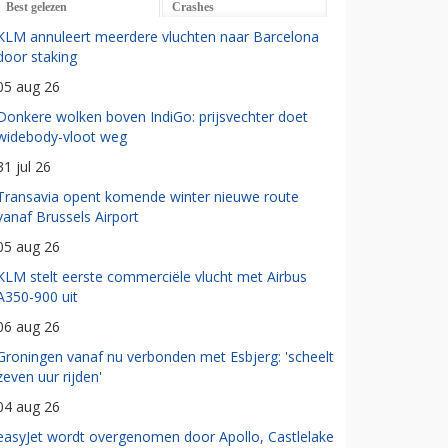
Best gelezen
Crashes
KLM annuleert meerdere vluchten naar Barcelona
door staking
05 aug 26
Donkere wolken boven IndiGo: prijsvechter doet
widebody-vloot weg
31 jul 26
Transavia opent komende winter nieuwe route
vanaf Brussels Airport
05 aug 26
KLM stelt eerste commerciële vlucht met Airbus
A350-900 uit
06 aug 26
Groningen vanaf nu verbonden met Esbjerg: 'scheelt
zeven uur rijden'
04 aug 26
easyJet wordt overgenomen door Apollo, Castlelake