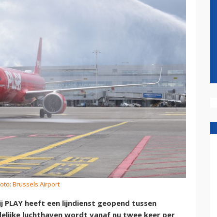
oto: Brussels Airport
 PLAY heeft een lijndienst geopend tussen
delijke luchthaven wordt vanaf nu twee keer per