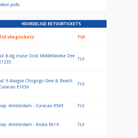
Meer polls
VOORDELIGE RETOURTICKETS
TUI vliegtickets
TUI
Jul: 8-dg cruise Oost Middellandse Zee
TUI
€1235
Jul: 9-daagse Chogogo Dive & Beach
TUI
Curacao €1056
Sep: Amsterdam - Curacao €569
TUI
Sep: Amsterdam - Aruba €614
TUI