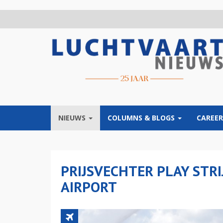
Overslaan
en
naar
de
inhoud
gaan
NIEUWS
COLUMNS & BLOGS
CAREER
PRIJSVECHTER PLAY STRI
AIRPORT