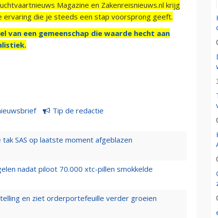
Luchtvaartnieuws Magazine en Zakenreisnieuws.nl krijg
e ervaring die je steeds een stap voorsprong geeft.
el van een gemeenschap die waarde hecht aan
listiek.
nieuwsbrief
Tip de redactie
 tak SAS op laatste moment afgeblazen
elen nadat piloot 70.000 xtc-pillen smokkelde
elling en ziet orderportefeuille verder groeien