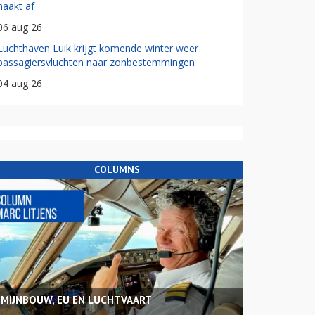
haakt af
06 aug 26
Luchthaven Luik krijgt komende winter weer
passagiersvluchten naar zonbestemmingen
04 aug 26
COLUMNS
MIJNBOUW, EU EN LUCHTVAART