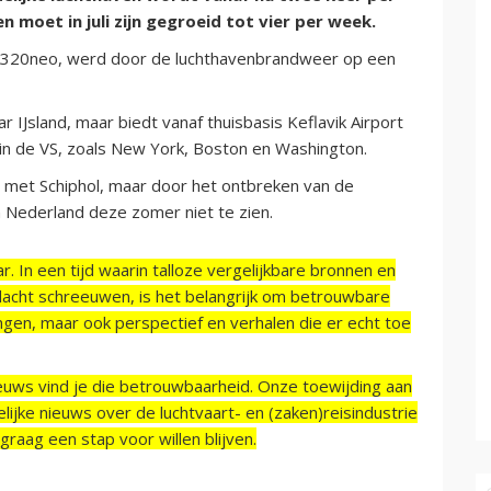
 moet in juli zijn gegroeid tot vier per week.
 A320neo, werd door de luchthavenbrandweer op een
ar IJsland, maar biedt vanaf thuisbasis Keflavik Airport
n de VS, zoals New York, Boston en Washington.
g met Schiphol, maar door het ontbreken van de
n Nederland deze zomer niet te zien.
r. In een tijd waarin talloze vergelijkbare bronnen en
acht schreeuwen, is het belangrijk om betrouwbare
ngen, maar ook perspectief en verhalen die er echt toe
ieuws vind je die betrouwbaarheid. Onze toewijding aan
ijke nieuws over de luchtvaart- en (zaken)reisindustrie
raag een stap voor willen blijven.