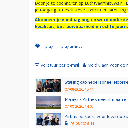
Door je te abonneren op Luchtvaartnieuws.nl, 
je toegang tot exclusieve content en jarenlang
Abonneer je vandaag nog en word onderde
kwaliteit, betrouwbaarheid en échte journa
play
play airlines
Verstuur per e-mail
Meld u aan voor de 
Staking cabinepersoneel Noorse
07-08-2026, 15:11
Malaysia Airlines neemt maatreg
07-08-2026, 14:07
Airbus op koers voor leverdoelst
07-08-2026, 11:44