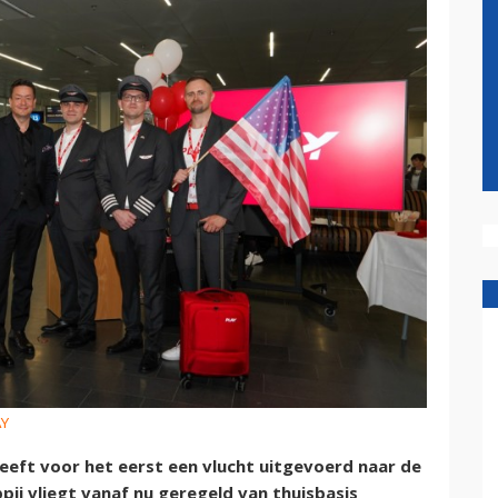
AY
heeft voor het eerst een vlucht uitgevoerd naar de
ij vliegt vanaf nu geregeld van thuisbasis