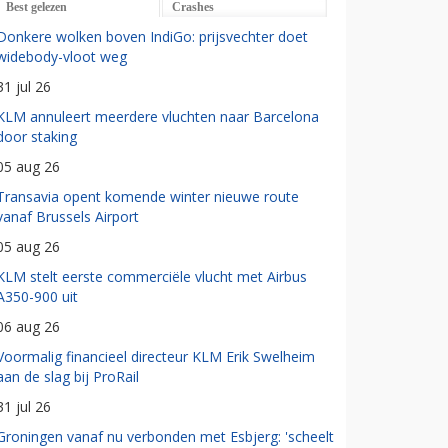
Best gelezen
Crashes
Donkere wolken boven IndiGo: prijsvechter doet
widebody-vloot weg
31 jul 26
KLM annuleert meerdere vluchten naar Barcelona
door staking
05 aug 26
Transavia opent komende winter nieuwe route
vanaf Brussels Airport
05 aug 26
KLM stelt eerste commerciële vlucht met Airbus
A350-900 uit
06 aug 26
Voormalig financieel directeur KLM Erik Swelheim
aan de slag bij ProRail
31 jul 26
Groningen vanaf nu verbonden met Esbjerg: 'scheelt