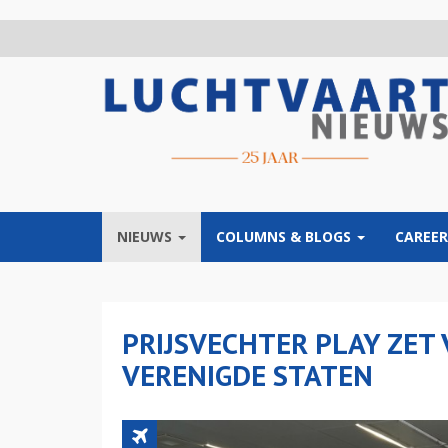
Overslaan
en
naar
de
inhoud
gaan
NIEUWS
COLUMNS & BLOGS
CAREER
PRIJSVECHTER PLAY ZET
VERENIGDE STATEN