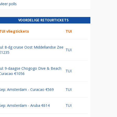
Meer polls
VOORDELIGE RETOURTICKETS
TUI vliegtickets
TUI
Jul: 8-dg cruise Oost Middellandse Zee
TUI
€1235
Jul: 9-daagse Chogogo Dive & Beach
TUI
Curacao €1056
Sep: Amsterdam - Curacao €569
TUI
Sep: Amsterdam - Aruba €614
TUI