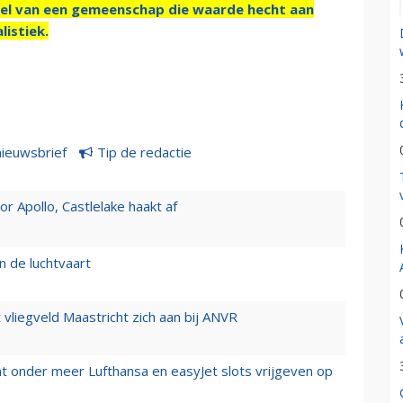
el van een gemeenschap die waarde hecht aan
listiek.
nieuwsbrief
Tip de redactie
 Apollo, Castlelake haakt af
n de luchtvaart
t vliegveld Maastricht zich aan bij ANVR
t onder meer Lufthansa en easyJet slots vrijgeven op