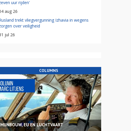
zeven uur rijden'
04 aug 26
Rusland trekt vliegvergunning Izhavia in wegens
zorgen over veiligheid
31 jul 26
COLUMNS
MIJNBOUW, EU EN LUCHTVAART