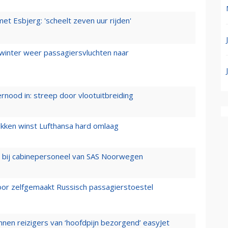
t Esbjerg: 'scheelt zeven uur rijden'
 winter weer passagiersvluchten naar
ernood in: streep door vlootuitbreiding
ukken winst Lufthansa hard omlaag
 bij cabinepersoneel van SAS Noorwegen
voor zelfgemaakt Russisch passagierstoestel
nen reizigers van ‘hoofdpijn bezorgend’ easyJet