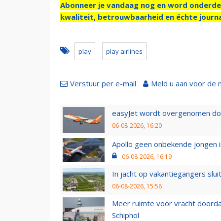
Abonneer je vandaag nog en word onderde
kwaliteit, betrouwbaarheid en échte journa
play
play airlines
Verstuur per e-mail
Meld u aan voor de 
easyJet wordt overgenomen door
06-08-2026, 16:20
Apollo geen onbekende jongen i
06-08-2026, 16:19
In jacht op vakantiegangers slui
06-08-2026, 15:56
Meer ruimte voor vracht doorda
Schiphol