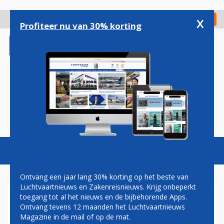
Overslaan
en
x
Digitaal Magazine
Registreer
Check in
naar
Profiteer nu van 30% korting
de
inhoud
gaan
Magazine
Podcasts
Vacatures
Toggl
naviga
Ontvang een jaar lang 30% korting op het beste van
Luchtvaartnieuws en Zakenreisnieuws. Krijg onbeperkt
toegang tot al het nieuws en de bijbehorende Apps.
PRIMEUR QATAR AIRWAYS
Ontvang tevens 12 maanden het Luchtvaartnieuws
MET SKY NEWSPAPERS
Magazine in de mail of op de mat.