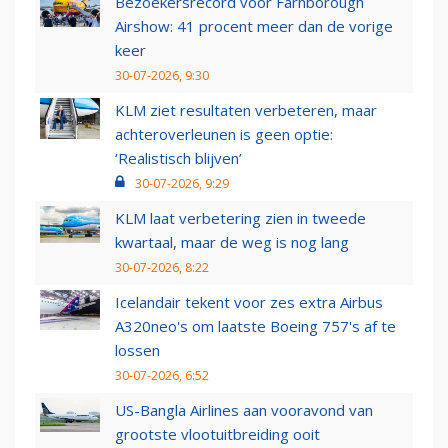
Bezoekersrecord voor Farnborough
Airshow: 41 procent meer dan de vorige
keer
30-07-2026, 9:30
KLM ziet resultaten verbeteren, maar
achteroverleunen is geen optie:
‘Realistisch blijven’
30-07-2026, 9:29
KLM laat verbetering zien in tweede
kwartaal, maar de weg is nog lang
30-07-2026, 8:22
Icelandair tekent voor zes extra Airbus
A320neo's om laatste Boeing 757's af te
lossen
30-07-2026, 6:52
US-Bangla Airlines aan vooravond van
grootste vlootuitbreiding ooit