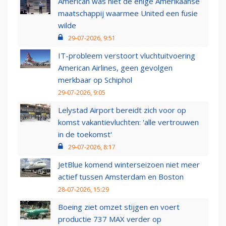
American was niet de enige Amerikaanse
maatschappij waarmee United een fusie
wilde
29-07-2026, 9:51
IT-probleem verstoort vluchtuitvoering
American Airlines, geen gevolgen
merkbaar op Schiphol
29-07-2026, 9:05
Lelystad Airport bereidt zich voor op
komst vakantievluchten: 'alle vertrouwen
in de toekomst'
29-07-2026, 8:17
JetBlue komend winterseizoen niet meer
actief tussen Amsterdam en Boston
28-07-2026, 15:29
Boeing ziet omzet stijgen en voert
productie 737 MAX verder op