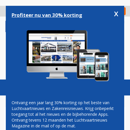
Overslaan
en
x
Digitaal Magazine
Registreer
Check in
naar
Profiteer nu van 30% korting
de
inhoud
gaan
Magazine
Podcasts
Vacatures
Toggl
naviga
Ontvang een jaar lang 30% korting op het beste van
Luchtvaartnieuws en Zakenreisnieuws. Krijg onbeperkt
toegang tot al het nieuws en de bijbehorende Apps.
PRIVATISERINGSPLAN VOOR
Ontvang tevens 12 maanden het Luchtvaartnieuws
PAKISTAN INTERNATIONAL
Magazine in de mail of op de mat.