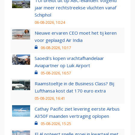
TUI breidt uit op ABC-eilanden: volgend
jaar meer rechtstreekse vluchten vanaf
Schiphol
06-08-2026, 10:24
Nieuwe ervaren CEO moet het tij keren
voor geplaagd Air India
06-08-2026, 10:17
Saoedi’s kopen vrachtafhandelaar
Aviapartner op Luik Airport
05-08-2026, 16:57
Raamstoeltje in de Business Class? Bij
Lufthansa kost dat 170 euro extra
05-08-2026, 16:41
Cathay Pacific ziet levering eerste Airbus
A350F maanden vertraging oplopen
05-08-2026, 15:25
El Al noteert snelle groei in kwartaal met