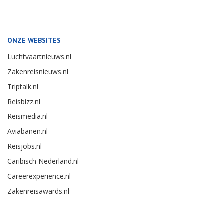
ONZE WEBSITES
Luchtvaartnieuws.nl
Zakenreisnieuws.nl
Triptalk.nl
Reisbizz.nl
Reismedia.nl
Aviabanen.nl
Reisjobs.nl
Caribisch Nederland.nl
Careerexperience.nl
Zakenreisawards.nl