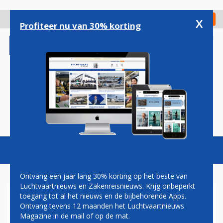
Overslaan
en
x
Digitaal Magazine
Registreer
Check in
naar
Profiteer nu van 30% korting
de
inhoud
gaan
Magazine
Podcasts
Vacatures
Toggl
naviga
Ontvang een jaar lang 30% korting op het beste van
Luchtvaartnieuws en Zakenreisnieuws. Krijg onbeperkt
toegang tot al het nieuws en de bijbehorende Apps.
PAKISTAN INTERNATIONAL
Ontvang tevens 12 maanden het Luchtvaartnieuws
AIRLINES
Magazine in de mail of op de mat.