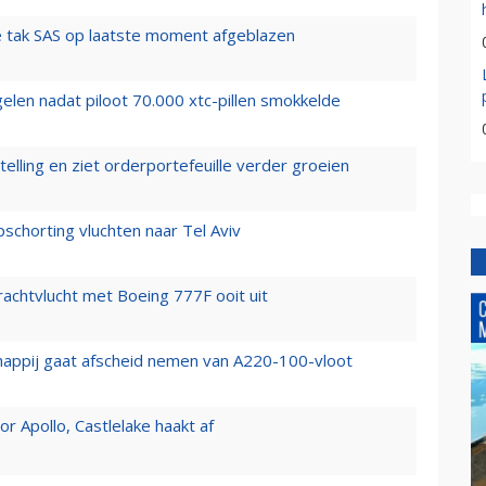
 tak SAS op laatste moment afgeblazen
elen nadat piloot 70.000 xtc-pillen smokkelde
elling en ziet orderportefeuille verder groeien
chorting vluchten naar Tel Aviv
vrachtvlucht met Boeing 777F ooit uit
happij gaat afscheid nemen van A220-100-vloot
 Apollo, Castlelake haakt af