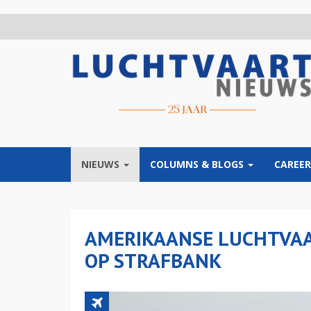
Overslaan
en
naar
de
inhoud
gaan
NIEUWS
COLUMNS & BLOGS
CAREER
AMERIKAANSE LUCHTVAA
OP STRAFBANK