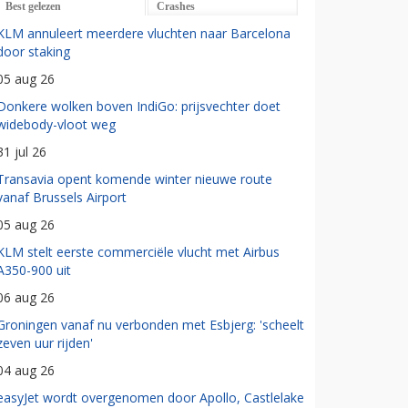
Best gelezen
Crashes
KLM annuleert meerdere vluchten naar Barcelona
door staking
05 aug 26
Donkere wolken boven IndiGo: prijsvechter doet
widebody-vloot weg
31 jul 26
Transavia opent komende winter nieuwe route
vanaf Brussels Airport
05 aug 26
KLM stelt eerste commerciële vlucht met Airbus
A350-900 uit
06 aug 26
Groningen vanaf nu verbonden met Esbjerg: 'scheelt
zeven uur rijden'
04 aug 26
easyJet wordt overgenomen door Apollo, Castlelake