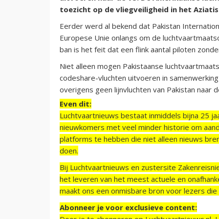
toezicht op de vliegveiligheid in het Aziati
Eerder werd al bekend dat Pakistan Internationa
Europese Unie onlangs om de luchtvaartmaats
ban is het feit dat een flink aantal piloten zonde
Niet alleen mogen Pakistaanse luchtvaartmaats
codeshare-vluchten uitvoeren in samenwerking
overigens geen lijnvluchten van Pakistan naar d
Even dit:
Luchtvaartnieuws bestaat inmiddels bijna 25 jaa
nieuwkomers met veel minder historie om aand
platforms te hebben die niet alleen nieuws bre
doen.
Bij Luchtvaartnieuws en zustersite Zakenreisn
het leveren van het meest actuele en onafhankel
maakt ons een onmisbare bron voor lezers die g
Abonneer je voor exclusieve content:
Door je te abonneren op Luchtvaartnieuws.nl, 