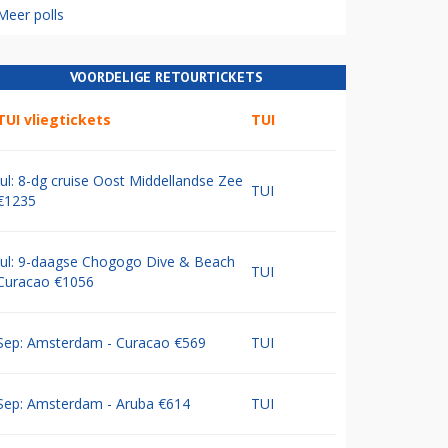
Meer polls
VOORDELIGE RETOURTICKETS
TUI vliegtickets
TUI
Jul: 8-dg cruise Oost Middellandse Zee
TUI
€1235
Jul: 9-daagse Chogogo Dive & Beach
TUI
Curacao €1056
Sep: Amsterdam - Curacao €569
TUI
Sep: Amsterdam - Aruba €614
TUI