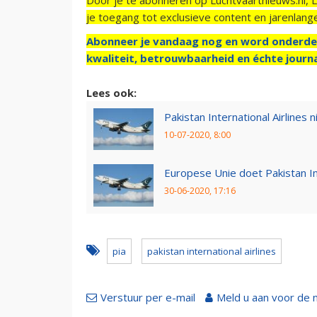
je toegang tot exclusieve content en jarenlang
Abonneer je vandaag nog en word onderde
kwaliteit, betrouwbaarheid en échte journa
Lees ook:
Pakistan International Airlines 
10-07-2020, 8:00
Europese Unie doet Pakistan Int
30-06-2020, 17:16
pia
pakistan international airlines
Verstuur per e-mail
Meld u aan voor de 