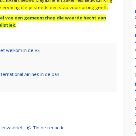
e ervaring die je steeds een stap voorsprong geeft.
el van een gemeenschap die waarde hecht aan
listiek.
niet welkom in de VS
ernational Airlines in de ban
nieuwsbrief
Tip de redactie