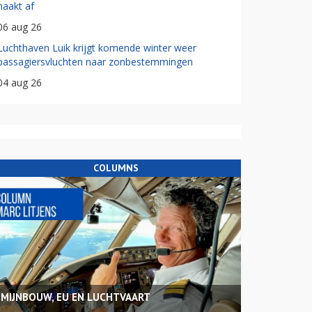
haakt af
06 aug 26
Luchthaven Luik krijgt komende winter weer
passagiersvluchten naar zonbestemmingen
04 aug 26
COLUMNS
MIJNBOUW, EU EN LUCHTVAART