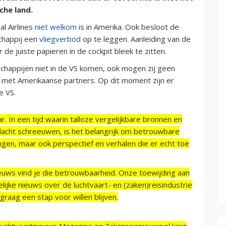
sche land.
l Airlines
niet welkom
is in Amerika. Ook besloot de
chappij een
vliegverbod
op te leggen. Aanleiding van de
r de juiste papieren in de cockpit bleek te zitten.
chappijen niet in de VS komen, ook mogen zij geen
 met Amerikaanse partners. Op dit moment zijn er
e VS.
r. In een tijd waarin talloze vergelijkbare bronnen en
acht schreeuwen, is het belangrijk om betrouwbare
ngen, maar ook perspectief en verhalen die er echt toe
ieuws vind je die betrouwbaarheid. Onze toewijding aan
ijke nieuws over de luchtvaart- en (zaken)reisindustrie
raag een stap voor willen blijven.
Luchtvaartnieuws Magazine en Zakenreisnieuws.nl krijg