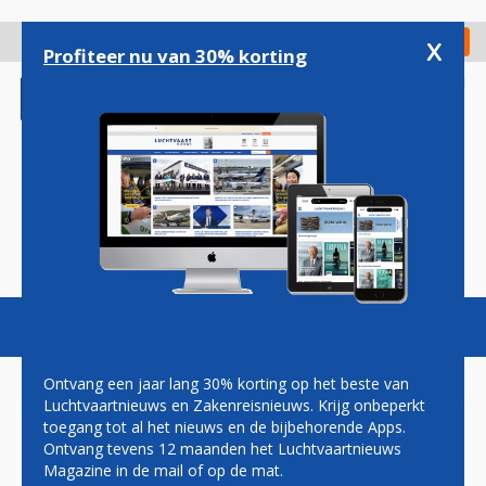
Overslaan
en
x
Digitaal Magazine
Registreer
Check in
naar
Profiteer nu van 30% korting
de
inhoud
gaan
Magazine
Podcasts
Vacatures
Toggl
naviga
Ontvang een jaar lang 30% korting op het beste van
Luchtvaartnieuws en Zakenreisnieuws. Krijg onbeperkt
toegang tot al het nieuws en de bijbehorende Apps.
PAKISTAN INTERNATIONAL
Ontvang tevens 12 maanden het Luchtvaartnieuws
ZET SCHIPHOL WEER OP DE
Magazine in de mail of op de mat.