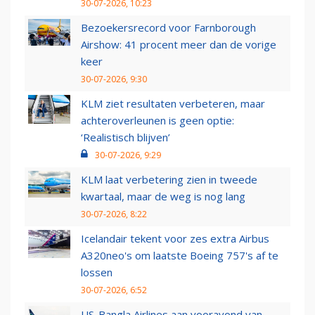
30-07-2026, 10:23
Bezoekersrecord voor Farnborough
Airshow: 41 procent meer dan de vorige
keer
30-07-2026, 9:30
KLM ziet resultaten verbeteren, maar
achteroverleunen is geen optie:
‘Realistisch blijven’
30-07-2026, 9:29
KLM laat verbetering zien in tweede
kwartaal, maar de weg is nog lang
30-07-2026, 8:22
Icelandair tekent voor zes extra Airbus
A320neo's om laatste Boeing 757's af te
lossen
30-07-2026, 6:52
US-Bangla Airlines aan vooravond van