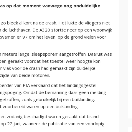
 was op dat moment vanwege nog onduidelijke
o bleek al kort na de crash. Het lukte de vliegers niet
p de luchthaven. De A320 stortte neer op een woonwijk
 kwamen er 97 om het leven, op de grond vielen voor
 meters lange ‘sleepsporen’ aangetroffen. Daaruit was
ben geraakt voordat het toestel weer hoogte kon
r vlak voor de crash had gemaakt zijn duidelijke
ijde van beide motoren.
erder van PIA verklaard dat het landingsgestel
ndingspoging. Omdat de bemanning daar geen melding
offen, zoals gebruikelijk bij een buiklanding.
 voorbereid waren op een buiklanding.
en zodanig beschadigd waren geraakt dat brand
 op 22 juni, waaneer de publicatie van een voorlopig