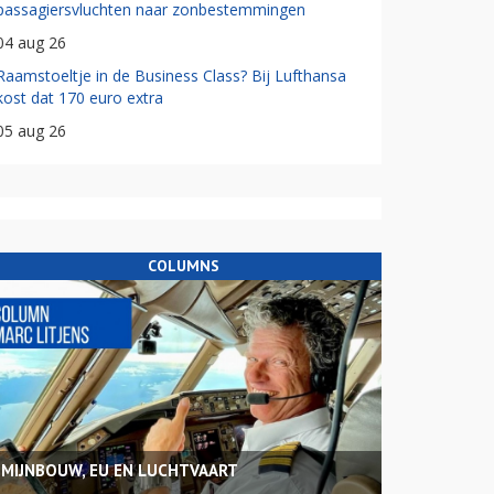
passagiersvluchten naar zonbestemmingen
04 aug 26
Raamstoeltje in de Business Class? Bij Lufthansa
kost dat 170 euro extra
05 aug 26
COLUMNS
MIJNBOUW, EU EN LUCHTVAART