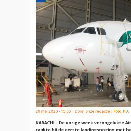
29 mei 2020 - 15:05 | Door:
onze redactie
| Foto: PIA
KARACHI - De vorige week verongelukte Airb
raakte bij de eerste landingspoging met 