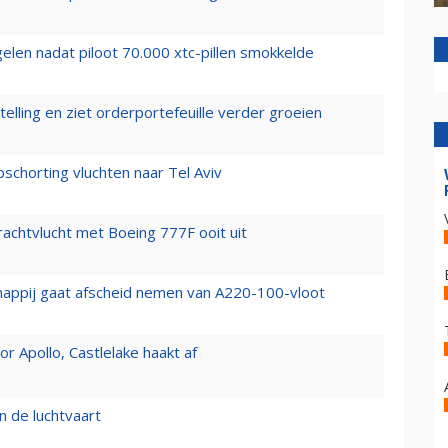
elen nadat piloot 70.000 xtc-pillen smokkelde
elling en ziet orderportefeuille verder groeien
chorting vluchten naar Tel Aviv
vrachtvlucht met Boeing 777F ooit uit
happij gaat afscheid nemen van A220-100-vloot
 Apollo, Castlelake haakt af
n de luchtvaart