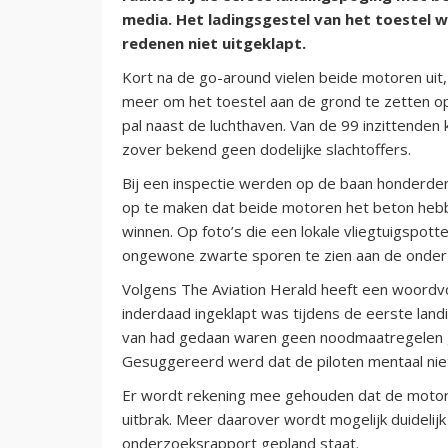
media. Het ladingsgestel van het toestel
redenen niet uitgeklapt.
Kort na de go-around vielen beide motoren uit, z
meer om het toestel aan de grond te zetten o
pal naast de luchthaven. Van de 99 inzittenden
zover bekend geen dodelijke slachtoffers.
Bij een inspectie werden op de baan honderden
op te maken dat beide motoren het beton heb
winnen. Op foto’s die een lokale vliegtuigspotte
ongewone zwarte sporen te zien aan de onderz
Volgens The Aviation Herald heeft een woordvo
inderdaad ingeklapt was tijdens de eerste la
van had gedaan waren geen noodmaatregelen getr
Gesuggereerd werd dat de piloten mentaal niet
Er wordt rekening mee gehouden dat de motor
uitbrak. Meer daarover wordt mogelijk duidelijk
onderzoeksrapport gepland staat.