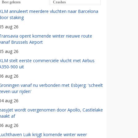
Best gelezen
Crashes
KLM annuleert meerdere vluchten naar Barcelona
door staking
05 aug 26
Transavia opent komende winter nieuwe route
vanaf Brussels Airport
05 aug 26
KLM stelt eerste commerciële vlucht met Airbus
A350-900 uit
06 aug 26
Groningen vanaf nu verbonden met Esbjerg: 'scheelt
zeven uur rijden'
04 aug 26
easyJet wordt overgenomen door Apollo, Castlelake
haakt af
06 aug 26
Luchthaven Luik krijgt komende winter weer