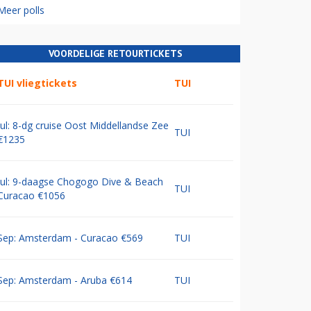
Meer polls
VOORDELIGE RETOURTICKETS
TUI vliegtickets
TUI
Jul: 8-dg cruise Oost Middellandse Zee
TUI
€1235
Jul: 9-daagse Chogogo Dive & Beach
TUI
Curacao €1056
Sep: Amsterdam - Curacao €569
TUI
Sep: Amsterdam - Aruba €614
TUI