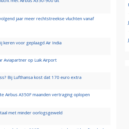
lucht met Airbus A350-900 uit
 volgend jaar meer rechtstreekse vluchten vanaf
j keren voor geplaagd Air India
r Aviapartner op Luik Airport
ss? Bij Lufthansa kost dat 170 euro extra
rste Airbus A350F maanden vertraging oplopen
wartaal met minder oorlogsgeweld