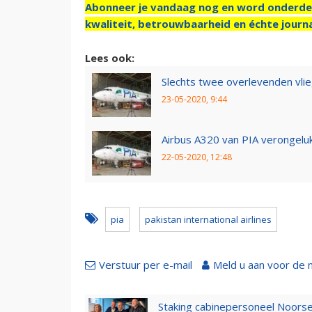
Abonneer je vandaag nog en word onderde
kwaliteit, betrouwbaarheid en échte journa
Lees ook:
Slechts twee overlevenden vli
23-05-2020, 9:44
Airbus A320 van PIA verongeluk
22-05-2020, 12:48
pia
pakistan international airlines
Verstuur per e-mail
Meld u aan voor de 
Staking cabinepersoneel Noorse