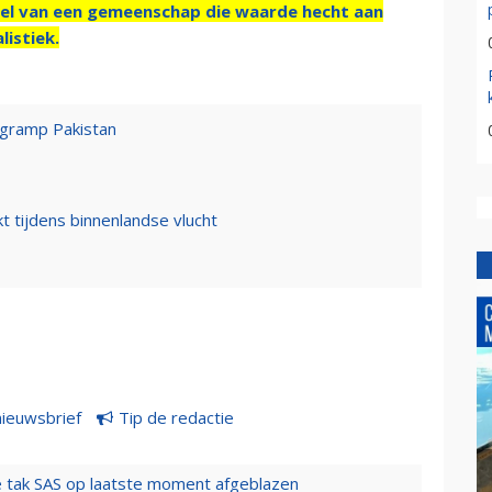
el van een gemeenschap die waarde hecht aan
listiek.
egramp Pakistan
t tijdens binnenlandse vlucht
nieuwsbrief
Tip de redactie
 tak SAS op laatste moment afgeblazen