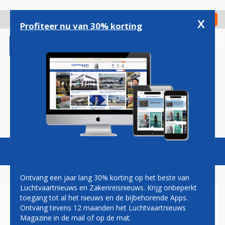
Overslaan
en
x
Digitaal Magazine
Registreer
Check in
naar
Profiteer nu van 30% korting
de
inhoud
gaan
Magazine
Podcasts
Vacatures
Toggl
naviga
Ontvang een jaar lang 30% korting op het beste van
Luchtvaartnieuws en Zakenreisnieuws. Krijg onbeperkt
toegang tot al het nieuws en de bijbehorende Apps.
PAKISTAN INTERNATIONAL
Ontvang tevens 12 maanden het Luchtvaartnieuws
HOUDT VERENIGDE STATEN
Magazine in de mail of op de mat.