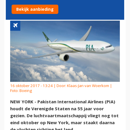
VOOR GEZIEN
Bekijk aanbieding
16 oktober 2017 - 13:24 | Door:
Klaas-Jan van Woerkom
|
Foto: Boeing
NEW YORK - Pakistan International Airlines (PIA)
houdt de Verenigde Staten na 55 jaar voor
gezien. De luchtvaartmaatschappij vliegt nog tot
eind oktober op New York, maar staakt daarna
de vluchten richting het land.