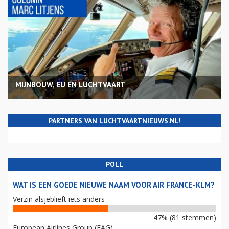
MIJNBOUW, EU EN LUCHTVAART
PARTNERS VAN LUCHTVAARTNIEUWS.NL!
POLL
WAT IS EEN GOEDE NIEUWE NAAM VOOR AIR FRANCE-KLM?
Verzin alsjeblieft iets anders
47% (81 stemmen)
European Airlines Group (EAG)