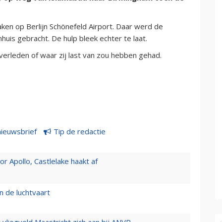
en op Berlijn Schönefeld Airport. Daar werd de
uis gebracht. De hulp bleek echter te laat.
overleden of waar zij last van zou hebben gehad.
nieuwsbrief
Tip de redactie
 Apollo, Castlelake haakt af
n de luchtvaart
t vliegveld Maastricht zich aan bij ANVR