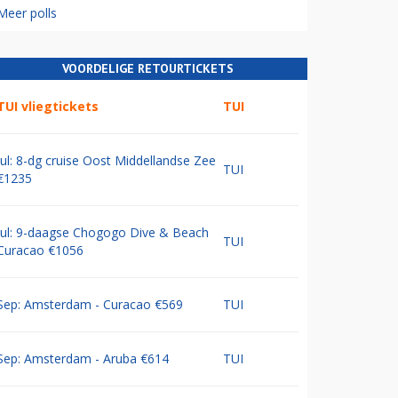
Meer polls
VOORDELIGE RETOURTICKETS
TUI vliegtickets
TUI
Jul: 8-dg cruise Oost Middellandse Zee
TUI
€1235
Jul: 9-daagse Chogogo Dive & Beach
TUI
Curacao €1056
Sep: Amsterdam - Curacao €569
TUI
Sep: Amsterdam - Aruba €614
TUI