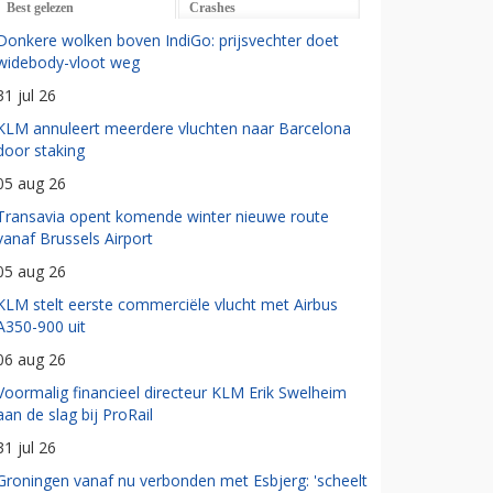
Best gelezen
Crashes
Donkere wolken boven IndiGo: prijsvechter doet
widebody-vloot weg
31 jul 26
KLM annuleert meerdere vluchten naar Barcelona
door staking
05 aug 26
Transavia opent komende winter nieuwe route
vanaf Brussels Airport
05 aug 26
KLM stelt eerste commerciële vlucht met Airbus
A350-900 uit
06 aug 26
Voormalig financieel directeur KLM Erik Swelheim
aan de slag bij ProRail
31 jul 26
Groningen vanaf nu verbonden met Esbjerg: 'scheelt