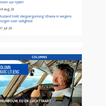
zeven uur rijden'
04 aug 26
Rusland trekt vliegvergunning Izhavia in wegens
zorgen over veiligheid
31 jul 26
COLUMNS
MIJNBOUW, EU EN LUCHTVAART