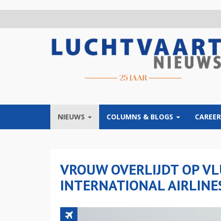
Overslaan
en
naar
de
inhoud
gaan
NIEUWS
COLUMNS & BLOGS
CAREER
VROUW OVERLIJDT OP V
INTERNATIONAL AIRLINE