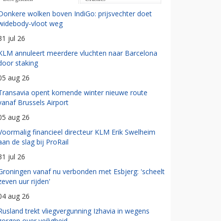
Donkere wolken boven IndiGo: prijsvechter doet
widebody-vloot weg
31 jul 26
KLM annuleert meerdere vluchten naar Barcelona
door staking
05 aug 26
Transavia opent komende winter nieuwe route
vanaf Brussels Airport
05 aug 26
Voormalig financieel directeur KLM Erik Swelheim
aan de slag bij ProRail
31 jul 26
Groningen vanaf nu verbonden met Esbjerg: 'scheelt
zeven uur rijden'
04 aug 26
Rusland trekt vliegvergunning Izhavia in wegens
zorgen over veiligheid