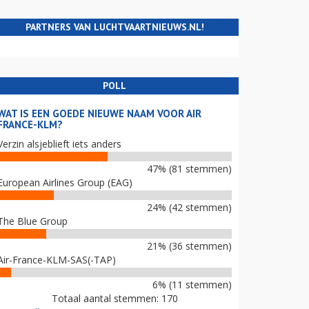
PARTNERS VAN LUCHTVAARTNIEUWS.NL!
POLL
WAT IS EEN GOEDE NIEUWE NAAM VOOR AIR
FRANCE-KLM?
Verzin alsjeblieft iets anders
47% (81 stemmen)
European Airlines Group (EAG)
24% (42 stemmen)
The Blue Group
21% (36 stemmen)
Air-France-KLM-SAS(-TAP)
6% (11 stemmen)
Totaal aantal stemmen: 170