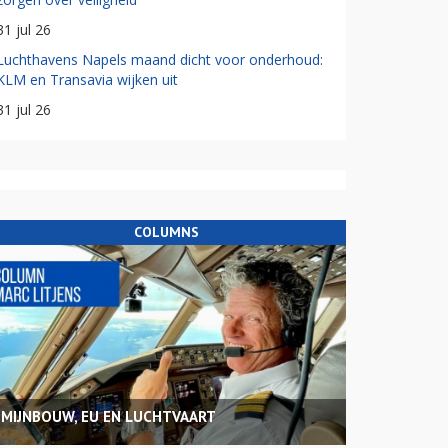
31 jul 26
Luchthavens Napels maand dicht voor onderhoud:
KLM en Transavia wijken uit
31 jul 26
COLUMNS
MIJNBOUW, EU EN LUCHTVAART