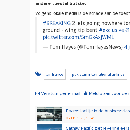
andere toestel botste.
Volgens lokale media is de schade aan de toest
#BREAKING
2 jets going nowhere toni
ground - wing tip bent
#exclusive
@
pic.twitter.com/5mGxAxjWML
— Tom Hayes (@TomHayesNews)
4 
air france
pakistan international airlines
Verstuur per e-mail
Meld u aan voor de 
Raamstoeltje in de businessclas
05-08-2026, 16:41
Cathay Pacific ziet levering ee