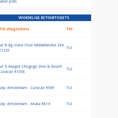
Meer polls
VOORDELIGE RETOURTICKETS
TUI vliegtickets
TUI
Jul: 8-dg cruise Oost Middellandse Zee
TUI
€1235
Jul: 9-daagse Chogogo Dive & Beach
TUI
Curacao €1056
Sep: Amsterdam - Curacao €569
TUI
Sep: Amsterdam - Aruba €614
TUI