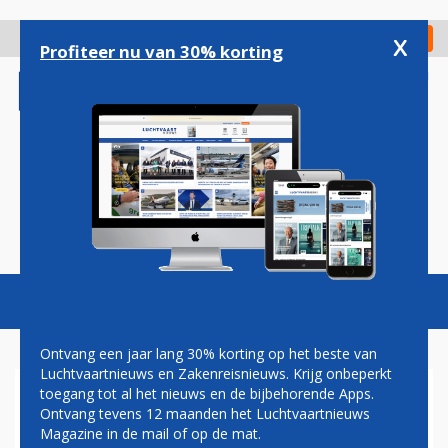
Overslaan
en
x
Digitaal Magazine
Registreer
Check in
naar
Profiteer nu van 30% korting
de
inhoud
gaan
Magazine
Podcasts
Vacatures
Toggl
naviga
Ontvang een jaar lang 30% korting op het beste van
Luchtvaartnieuws en Zakenreisnieuws. Krijg onbeperkt
toegang tot al het nieuws en de bijbehorende Apps.
PAKISTAN INTERNATIONAL
Ontvang tevens 12 maanden het Luchtvaartnieuws
AIRLINES SCHUIFT TOPMAN
Magazine in de mail of op de mat.