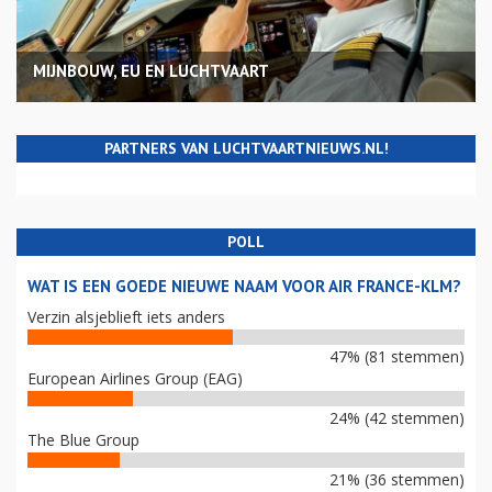
MIJNBOUW, EU EN LUCHTVAART
PARTNERS VAN LUCHTVAARTNIEUWS.NL!
POLL
WAT IS EEN GOEDE NIEUWE NAAM VOOR AIR FRANCE-KLM?
Verzin alsjeblieft iets anders
47% (81 stemmen)
European Airlines Group (EAG)
24% (42 stemmen)
The Blue Group
21% (36 stemmen)