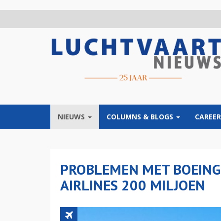
Overslaan
en
naar
de
inhoud
gaan
NIEUWS
COLUMNS & BLOGS
CAREER
PROBLEMEN MET BOEING
AIRLINES 200 MILJOEN