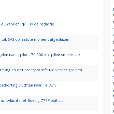
nieuwsbrief
Tip de redactie
 tak SAS op laatste moment afgeblazen
elen nadat piloot 70.000 xtc-pillen smokkelde
elling en ziet orderportefeuille verder groeien
chorting vluchten naar Tel Aviv
vrachtvlucht met Boeing 777F ooit uit