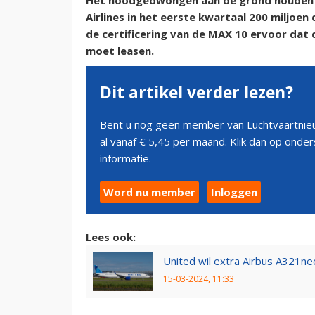
Het noodgedwongen aan de grond houden v
Airlines in het eerste kwartaal 200 miljoe
de certificering van de MAX 10 ervoor dat
moet leasen.
Dit artikel verder lezen?
Bent u nog geen member van Luchtvaartnieu
al vanaf € 5,45 per maand. Klik dan op ond
informatie.
Word nu member
Inloggen
Lees ook:
United wil extra Airbus A321ne
15-03-2024, 11:33