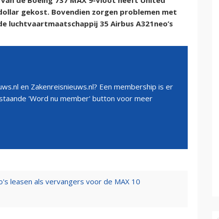
an de Boeing 737 MAX 9-vloot heeft United
n dollar gekost. Bovendien zorgen problemen met
 de luchtvaartmaatschappij 35 Airbus A321neo’s
ws.nl en Zakenreisnieuws.nl? Een membership is er
erstaande 'Word nu member' button voor meer
o's leasen als vervangers voor de MAX 10