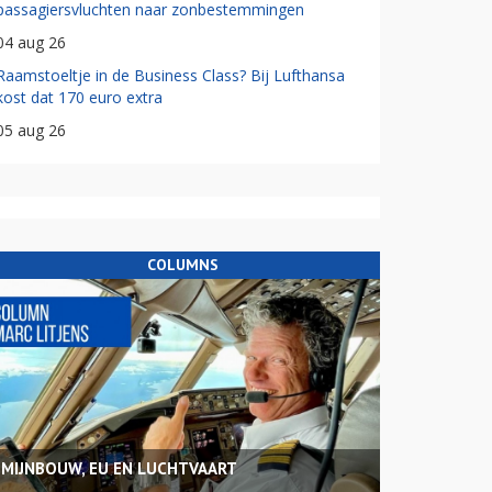
passagiersvluchten naar zonbestemmingen
04 aug 26
Raamstoeltje in de Business Class? Bij Lufthansa
kost dat 170 euro extra
05 aug 26
COLUMNS
MIJNBOUW, EU EN LUCHTVAART