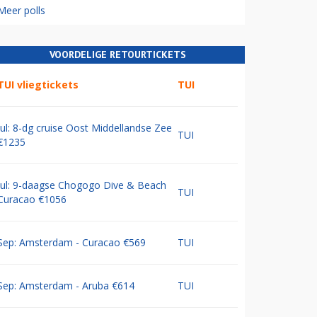
Meer polls
VOORDELIGE RETOURTICKETS
TUI vliegtickets
TUI
Jul: 8-dg cruise Oost Middellandse Zee
TUI
€1235
Jul: 9-daagse Chogogo Dive & Beach
TUI
Curacao €1056
Sep: Amsterdam - Curacao €569
TUI
Sep: Amsterdam - Aruba €614
TUI