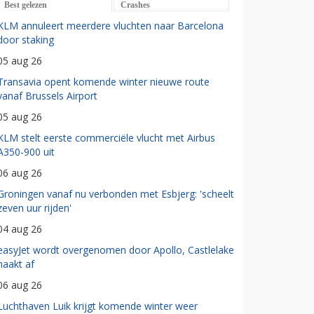
Best gelezen
Crashes
KLM annuleert meerdere vluchten naar Barcelona
door staking
05 aug 26
Transavia opent komende winter nieuwe route
vanaf Brussels Airport
05 aug 26
KLM stelt eerste commerciële vlucht met Airbus
A350-900 uit
06 aug 26
Groningen vanaf nu verbonden met Esbjerg: 'scheelt
zeven uur rijden'
04 aug 26
easyJet wordt overgenomen door Apollo, Castlelake
haakt af
06 aug 26
Luchthaven Luik krijgt komende winter weer