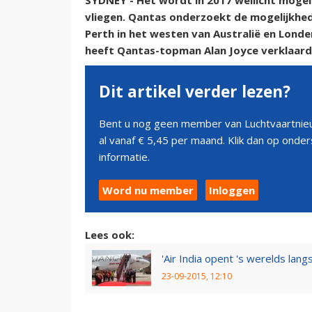
SYDNEY - Het wordt in 2017 wellicht mogel
vliegen. Qantas onderzoekt de mogelijkhed
Perth in het westen van Australië en Londe
heeft Qantas-topman Alan Joyce verklaar
Dit artikel verder lezen?
Bent u nog geen member van Luchtvaartnieu
al vanaf € 5,45 per maand. Klik dan op ond
informatie.
Word nu member
Inloggen
Lees ook:
'Air India opent 's werelds langs
23-09-2015, 12:10