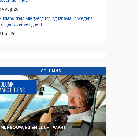
04 aug 26
Rusland trekt vliegvergunning Izhavia in wegens
zorgen over veiligheid
31 jul 26
COLUMNS
MIJNBOUW, EU EN LUCHTVAART