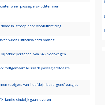
 winter weer passagiersvluchten naar
ernood in: streep door vlootuitbreiding
ukken winst Lufthansa hard omlaag
 bij cabinepersoneel van SAS Noorwegen
voor zelfgemaakt Russisch passagierstoestel
nen reizigers van ‘hoofdpijn bezorgend’ easyJet
X-familie eindelijk gaan leveren