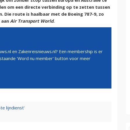
ijk om zonder stop tussen Europa en Australië te
en om een directe verbinding op te zetten tussen
n. Die route is haalbaar met de Boeing 787-9, zo
d aan
Air Transport World
.
ws.nl en Zakenreisnieuws.nl? Een membership is er
erstaande 'Word nu member' button voor meer
te lijndienst'