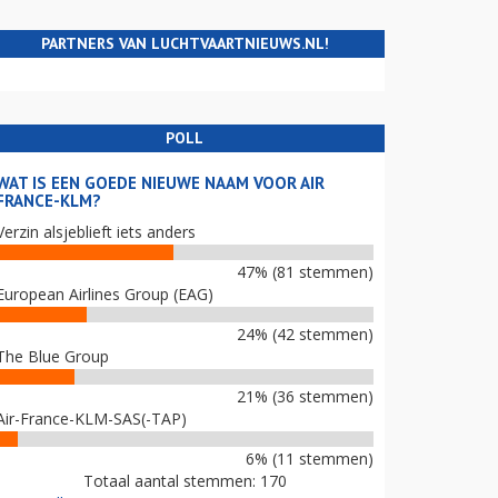
PARTNERS VAN LUCHTVAARTNIEUWS.NL!
POLL
WAT IS EEN GOEDE NIEUWE NAAM VOOR AIR
FRANCE-KLM?
Verzin alsjeblieft iets anders
47% (81 stemmen)
European Airlines Group (EAG)
24% (42 stemmen)
The Blue Group
21% (36 stemmen)
Air-France-KLM-SAS(-TAP)
6% (11 stemmen)
Totaal aantal stemmen: 170