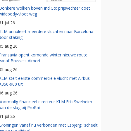
Donkere wolken boven IndiGo: prijsvechter doet
widebody-vloot weg
31 jul 26
KLM annuleert meerdere vluchten naar Barcelona
door staking
05 aug 26
Transavia opent komende winter nieuwe route
vanaf Brussels Airport
05 aug 26
KLM stelt eerste commerciële vlucht met Airbus
A350-900 uit
06 aug 26
Voormalig financieel directeur KLM Erik Swelheim
aan de slag bij ProRail
31 jul 26
Groningen vanaf nu verbonden met Esbjerg: 'scheelt
zeven uur rijden'