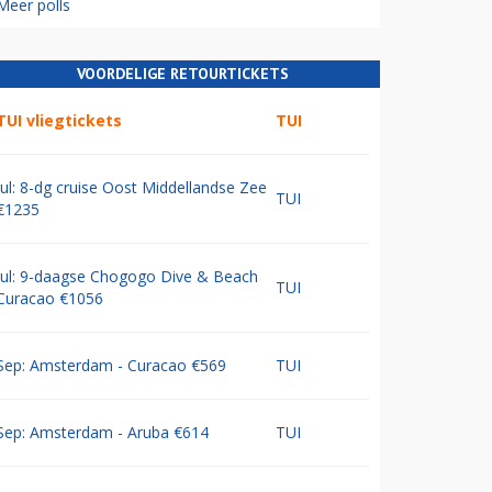
Meer polls
VOORDELIGE RETOURTICKETS
TUI vliegtickets
TUI
Jul: 8-dg cruise Oost Middellandse Zee
TUI
€1235
Jul: 9-daagse Chogogo Dive & Beach
TUI
Curacao €1056
Sep: Amsterdam - Curacao €569
TUI
Sep: Amsterdam - Aruba €614
TUI