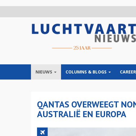
Overslaan
en
naar
de
inhoud
gaan
NIEUWS
COLUMNS & BLOGS
CAREER
QANTAS OVERWEEGT NON
AUSTRALIË EN EUROPA