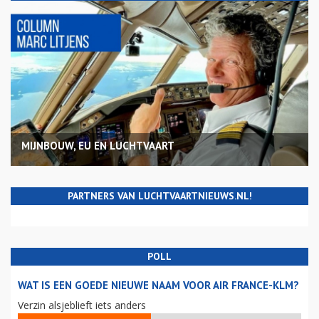
MIJNBOUW, EU EN LUCHTVAART
PARTNERS VAN LUCHTVAARTNIEUWS.NL!
POLL
WAT IS EEN GOEDE NIEUWE NAAM VOOR AIR FRANCE-KLM?
Verzin alsjeblieft iets anders