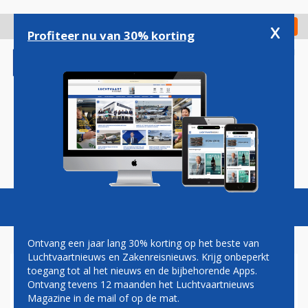
Overslaan
en
x
Digitaal Magazine
Registreer
Check in
naar
Profiteer nu van 30% korting
de
inhoud
gaan
Magazine
Podcasts
Vacatures
Toggl
naviga
Ontvang een jaar lang 30% korting op het beste van
Luchtvaartnieuws en Zakenreisnieuws. Krijg onbeperkt
toegang tot al het nieuws en de bijbehorende Apps.
QATAR AIRWAYS MAAKT
Ontvang tevens 12 maanden het Luchtvaartnieuws
LANGSTE LIJNVLUCHT
Magazine in de mail of op de mat.