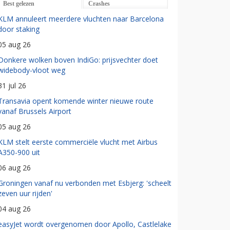
Best gelezen
Crashes
KLM annuleert meerdere vluchten naar Barcelona
door staking
05 aug 26
Donkere wolken boven IndiGo: prijsvechter doet
widebody-vloot weg
31 jul 26
Transavia opent komende winter nieuwe route
vanaf Brussels Airport
05 aug 26
KLM stelt eerste commerciële vlucht met Airbus
A350-900 uit
06 aug 26
Groningen vanaf nu verbonden met Esbjerg: 'scheelt
zeven uur rijden'
04 aug 26
easyJet wordt overgenomen door Apollo, Castlelake