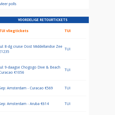
Meer polls
VOORDELIGE RETOURTICKETS
TUI vliegtickets
TUI
Jul: 8-dg cruise Oost Middellandse Zee
TUI
€1235
Jul: 9-daagse Chogogo Dive & Beach
TUI
Curacao €1056
Sep: Amsterdam - Curacao €569
TUI
Sep: Amsterdam - Aruba €614
TUI