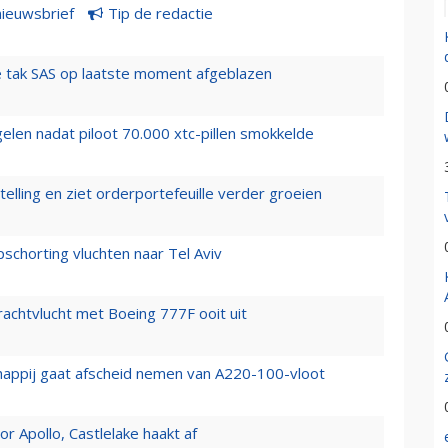
nieuwsbrief
Tip de redactie
 tak SAS op laatste moment afgeblazen
elen nadat piloot 70.000 xtc-pillen smokkelde
elling en ziet orderportefeuille verder groeien
chorting vluchten naar Tel Aviv
vrachtvlucht met Boeing 777F ooit uit
happij gaat afscheid nemen van A220-100-vloot
 Apollo, Castlelake haakt af