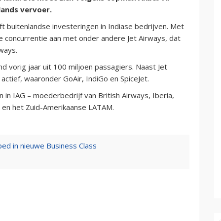
lands vervoer.
t buitenlandse investeringen in Indiase bedrijven. Met
de concurrentie aan met onder andere Jet Airways, dat
rways.
d vorig jaar uit 100 miljoen passagiers. Naast Jet
s actief, waaronder GoAir, IndiGo en SpiceJet.
 in IAG – moederbedrijf van British Airways, Iberia,
na en het Zuid-Amerikaanse LATAM.
ed in nieuwe Business Class