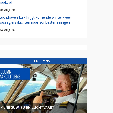
haakt af
06 aug 26
Luchthaven Luik krijgt komende winter weer
passagiersvluchten naar zonbestemmingen
04 aug 26
COLUMNS
MIJNBOUW, EU EN LUCHTVAART