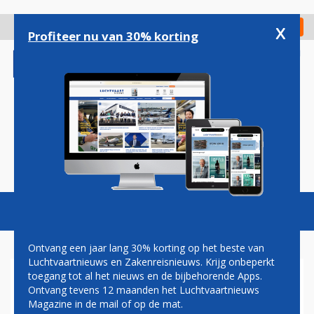
Overslaan
en
x
Digitaal Magazine
Registreer
Check in
naar
Profiteer nu van 30% korting
de
inhoud
gaan
Magazine
Podcasts
Vacatures
Toggl
naviga
Ontvang een jaar lang 30% korting op het beste van
Luchtvaartnieuws en Zakenreisnieuws. Krijg onbeperkt
toegang tot al het nieuws en de bijbehorende Apps.
QATAR AIRWAYS ZET IN OP
Ontvang tevens 12 maanden het Luchtvaartnieuws
LAS VEGAS
Magazine in de mail of op de mat.