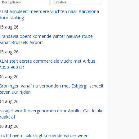
Best gelezen
Crashes
KLM annuleert meerdere vluchten naar Barcelona
door staking
05 aug 26
Transavia opent komende winter nieuwe route
vanaf Brussels Airport
05 aug 26
KLM stelt eerste commerciële vlucht met Airbus
A350-900 uit
06 aug 26
Groningen vanaf nu verbonden met Esbjerg: 'scheelt
zeven uur rijden'
04 aug 26
easyJet wordt overgenomen door Apollo, Castlelake
haakt af
06 aug 26
Luchthaven Luik krijgt komende winter weer