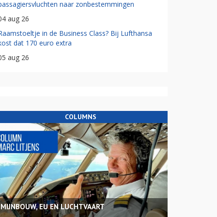
passagiersvluchten naar zonbestemmingen
04 aug 26
Raamstoeltje in de Business Class? Bij Lufthansa
kost dat 170 euro extra
05 aug 26
COLUMNS
MIJNBOUW, EU EN LUCHTVAART