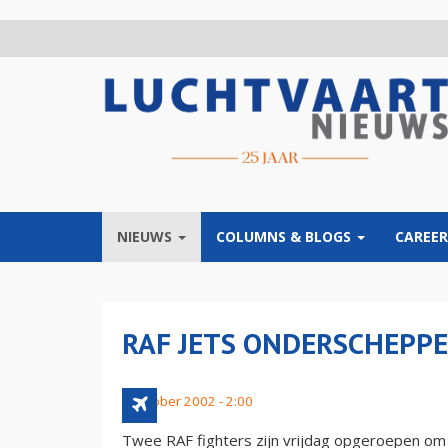
Overslaan
en
naar
de
inhoud
gaan
NIEUWS
COLUMNS & BLOGS
CAREER
RAF JETS ONDERSCHEPPE
5 oktober 2002 - 2:00
Twee RAF fighters zijn vrijdag opgeroepen o