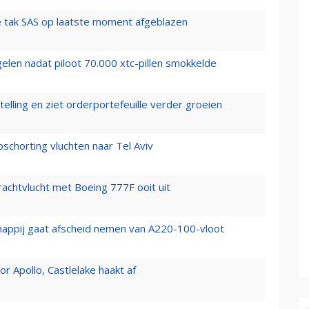
 tak SAS op laatste moment afgeblazen
elen nadat piloot 70.000 xtc-pillen smokkelde
elling en ziet orderportefeuille verder groeien
chorting vluchten naar Tel Aviv
vrachtvlucht met Boeing 777F ooit uit
happij gaat afscheid nemen van A220-100-vloot
 Apollo, Castlelake haakt af