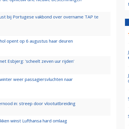
rust bij Portugese vakbond over overname TAP te
hol opent op 6 augustus haar deuren
t Esbjerg: 'scheelt zeven uur rijden'
 winter weer passagiersvluchten naar
ernood in: streep door vlootuitbreiding
ukken winst Lufthansa hard omlaag