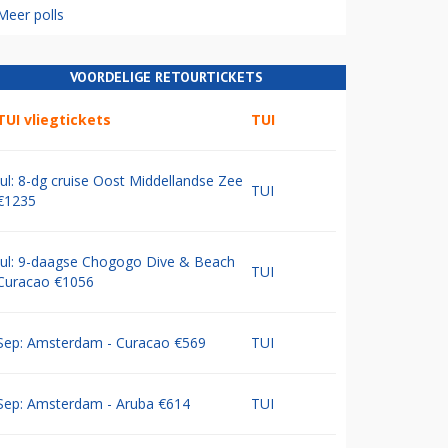
Meer polls
VOORDELIGE RETOURTICKETS
TUI vliegtickets
TUI
Jul: 8-dg cruise Oost Middellandse Zee
TUI
€1235
Jul: 9-daagse Chogogo Dive & Beach
TUI
Curacao €1056
Sep: Amsterdam - Curacao €569
TUI
Sep: Amsterdam - Aruba €614
TUI