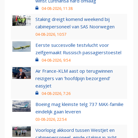
winst Lufthansa hard omlaag
04-08-2026, 11:38
Staking dreigt komend weekend bij
cabinepersoneel van SAS Noorwegen
04-08-2026, 10:57
Eerste succesvolle testvlucht voor
zelfgemaakt Russisch passagierstoestel
04-08-2026, 9:54
Air France-KLM aast op terugwinnen
reizigers van ‘hoofdpijn bezorgend’
easyJet
04-08-2026, 7:26
Boeing mag kleinste telg 737 MAX-familie
eindelijk gaan leveren
03-08-2026, 22:54
Voorlopig akkoord tussen WestJet en
cabinepersoneel, einde staking in zicht