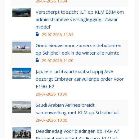
29-07-2026, 13:34
Verscherpt toezicht ILT op KLM E&M om
administratieve verslaglegging: ‘Zwaar
middel’
29-07-2026, 11:54
Goed nieuws voor zomerse debutanten
op Schiphol: ook in de winter alle ruimte
29-07-2026, 11:20
Japanse luchtvaartmaatschappij ANA
bezorgt Embraer aanvullende order voor
E190-E2
29-07-2026, 10:30
Saudi Arabian Airlines breidt
samenwerking met KLM op Schiphol uit
29-07-2026, 10:00
Deadlinedag voor biedingen op TAP Air
Portugal: wordt het Air France-KLM of