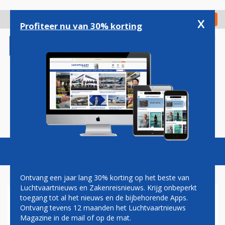
Overslaan
en
x
Digitaal Magazine
Registreer
Check in
naar
Profiteer nu van 30% korting
de
inhoud
gaan
Magazine
Podcasts
Vacatures
Toggl
naviga
Ontvang een jaar lang 30% korting op het beste van
Luchtvaartnieuws en Zakenreisnieuws. Krijg onbeperkt
toegang tot al het nieuws en de bijbehorende Apps.
ROOK IN COCKPIT SWISS-
Ontvang tevens 12 maanden het Luchtvaartnieuws
TOESTEL
Magazine in de mail of op de mat.