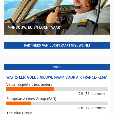
MIJNBOUW, EU EN LUCHTVAART
PARTNERS VAN LUCHTVAARTNIEUWS.NL!
POLL
WAT IS EEN GOEDE NIEUWE NAAM VOOR AIR FRANCE-KLM?
Verzin alsjeblieft iets anders
47% (81 stemmen)
European Airlines Group (EAG)
24% (42 stemmen)
The Blue Group