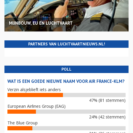
MIJNBOUW, EU EN LUCHTVAART
PARTNERS VAN LUCHTVAARTNIEUWS.NL!
POLL
WAT IS EEN GOEDE NIEUWE NAAM VOOR AIR FRANCE-KLM?
Verzin alsjeblieft iets anders
47% (81 stemmen)
European Airlines Group (EAG)
24% (42 stemmen)
The Blue Group