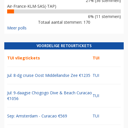
21% (36 stemmen)
Air-France-KLM-SAS(-TAP)
6% (11 stemmen)
Totaal aantal stemmen: 170
Meer polls
VOORDELIGE RETOURTICKETS
TUI vliegtickets
TUI
Jul: 8-dg cruise Oost Middellandse Zee €1235
TUI
Jul: 9-daagse Chogogo Dive & Beach Curacao
TUI
€1056
Sep: Amsterdam - Curacao €569
TUI