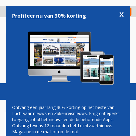
Overslaan
en
x
Digitaal Magazine
Registreer
Check in
naar
Profiteer nu van 30% korting
de
inhoud
gaan
Magazine
Podcasts
Vacatures
Toggl
naviga
Ontvang een jaar lang 30% korting op het beste van
Luchtvaartnieuws en Zakenreisnieuws. Krijg onbeperkt
toegang tot al het nieuws en de bijbehorende Apps.
ROOK IN COCKPIT
Ontvang tevens 12 maanden het Luchtvaartnieuws
TRANSAVIA-VLIEGTUIG,
Magazine in de mail of op de mat.