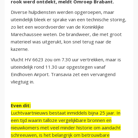
rook werd ontdekt, meldt Omroep Brabant.
Diverse hulpdiensten werden opgeroepen, maar
uiteindelijk bleek er sprake van een technische storing,
zo liet een woordvoerder van de Koninklijke
Marechaussee weten. De brandweer, die met groot
materieel was uitgerukt, kon snel terug naar de
kazerne.
Vlucht HV 6623 zou om 7.30 uur vertrekken, maar is
uiteindelijk rond 11.30 uur opgestegen vanaf
Eindhoven Airport. Transavia zet een vervangend
vliegtuig in.
Even dit:
Luchtvaartnieuws bestaat inmiddels bijna 25 jaar. In
een tijd waarin talloze vergelijkbare bronnen en
nieuwkomers met veel minder historie om aandacht
schreeuwen, is het belangrijk om betrouwbare