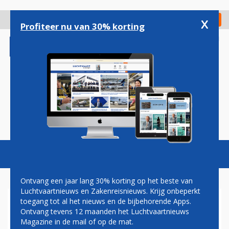
Overslaan
en
x
Digitaal Magazine
Registreer
Check in
naar
Profiteer nu van 30% korting
de
inhoud
gaan
Magazine
Podcasts
Vacatures
Toggl
naviga
Ontvang een jaar lang 30% korting op het beste van
Luchtvaartnieuws en Zakenreisnieuws. Krijg onbeperkt
toegang tot al het nieuws en de bijbehorende Apps.
RTL: STAATSAGENT VOELDE
Ontvang tevens 12 maanden het Luchtvaartnieuws
ZICH BEDREIGD DOOR KLM
Magazine in de mail of op de mat.