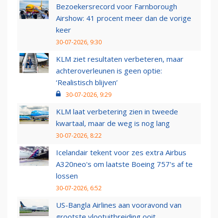
Bezoekersrecord voor Farnborough
Airshow: 41 procent meer dan de vorige
keer
30-07-2026, 9:30
KLM ziet resultaten verbeteren, maar
achteroverleunen is geen optie:
‘Realistisch blijven’
30-07-2026, 9:29
KLM laat verbetering zien in tweede
kwartaal, maar de weg is nog lang
30-07-2026, 8:22
Icelandair tekent voor zes extra Airbus
A320neo's om laatste Boeing 757's af te
lossen
30-07-2026, 6:52
US-Bangla Airlines aan vooravond van
grootste vlootuitbreiding ooit