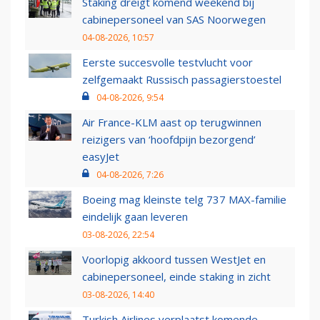
Staking dreigt komend weekend bij
cabinepersoneel van SAS Noorwegen
04-08-2026, 10:57
Eerste succesvolle testvlucht voor
zelfgemaakt Russisch passagierstoestel
04-08-2026, 9:54
Air France-KLM aast op terugwinnen
reizigers van ‘hoofdpijn bezorgend’
easyJet
04-08-2026, 7:26
Boeing mag kleinste telg 737 MAX-familie
eindelijk gaan leveren
03-08-2026, 22:54
Voorlopig akkoord tussen WestJet en
cabinepersoneel, einde staking in zicht
03-08-2026, 14:40
Turkish Airlines verplaatst komende