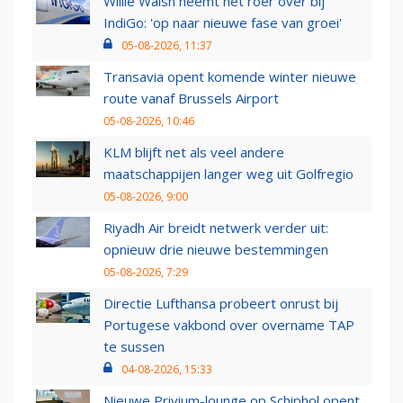
Willie Walsh neemt het roer over bij
IndiGo: 'op naar nieuwe fase van groei'
05-08-2026, 11:37
Transavia opent komende winter nieuwe
route vanaf Brussels Airport
05-08-2026, 10:46
KLM blijft net als veel andere
maatschappijen langer weg uit Golfregio
05-08-2026, 9:00
Riyadh Air breidt netwerk verder uit:
opnieuw drie nieuwe bestemmingen
05-08-2026, 7:29
Directie Lufthansa probeert onrust bij
Portugese vakbond over overname TAP
te sussen
04-08-2026, 15:33
Nieuwe Privium-lounge op Schiphol opent