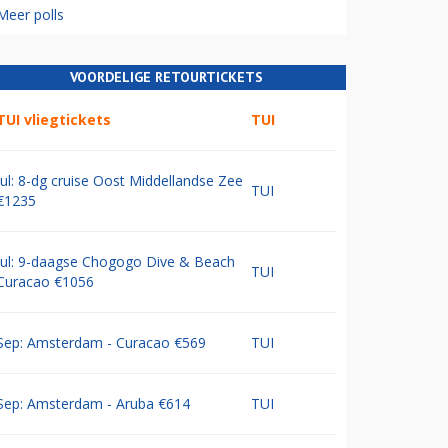
Meer polls
VOORDELIGE RETOURTICKETS
TUI vliegtickets
TUI
Jul: 8-dg cruise Oost Middellandse Zee
TUI
€1235
Jul: 9-daagse Chogogo Dive & Beach
TUI
Curacao €1056
Sep: Amsterdam - Curacao €569
TUI
Sep: Amsterdam - Aruba €614
TUI