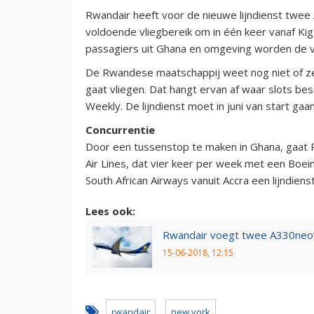
Rwandair heeft voor de nieuwe lijndienst twee
voldoende vliegbereik om in één keer vanaf Kig
passagiers uit Ghana en omgeving worden de v
De Rwandese maatschappij weet nog niet of ze
gaat vliegen. Dat hangt ervan af waar slots be
Weekly. De lijndienst moet in juni van start gaan
Concurrentie
Door een tussenstop te maken in Ghana, gaat 
Air Lines, dat vier keer per week met een Boei
South African Airways vanuit Accra een lijndien
Lees ook:
Rwandair voegt twee A330neo’
15-06-2018, 12:15
rwandair
new york