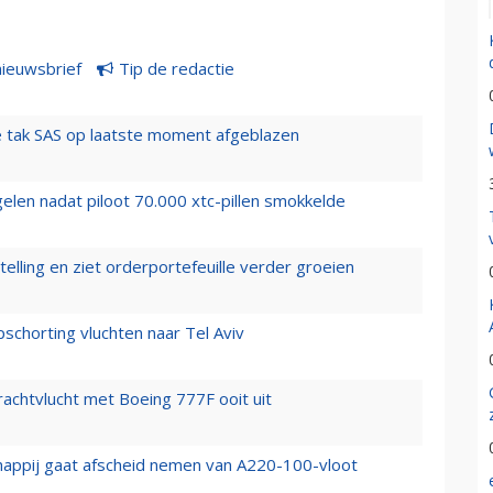
nieuwsbrief
Tip de redactie
 tak SAS op laatste moment afgeblazen
elen nadat piloot 70.000 xtc-pillen smokkelde
elling en ziet orderportefeuille verder groeien
chorting vluchten naar Tel Aviv
vrachtvlucht met Boeing 777F ooit uit
happij gaat afscheid nemen van A220-100-vloot