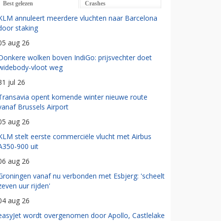
Best gelezen
Crashes
KLM annuleert meerdere vluchten naar Barcelona
door staking
05 aug 26
Donkere wolken boven IndiGo: prijsvechter doet
widebody-vloot weg
31 jul 26
Transavia opent komende winter nieuwe route
vanaf Brussels Airport
05 aug 26
KLM stelt eerste commerciële vlucht met Airbus
A350-900 uit
06 aug 26
Groningen vanaf nu verbonden met Esbjerg: 'scheelt
zeven uur rijden'
04 aug 26
easyJet wordt overgenomen door Apollo, Castlelake