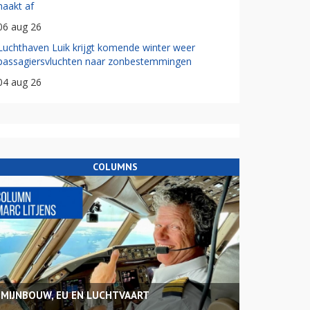
haakt af
06 aug 26
Luchthaven Luik krijgt komende winter weer
passagiersvluchten naar zonbestemmingen
04 aug 26
COLUMNS
MIJNBOUW, EU EN LUCHTVAART