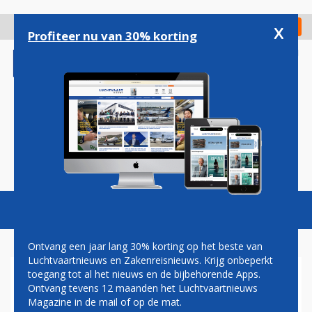
Overslaan
en
x
Digitaal Magazine
Registreer
Check in
naar
Profiteer nu van 30% korting
de
inhoud
gaan
Magazine
Podcasts
Vacatures
Toggl
naviga
Ontvang een jaar lang 30% korting op het beste van
Luchtvaartnieuws en Zakenreisnieuws. Krijg onbeperkt
toegang tot al het nieuws en de bijbehorende Apps.
RYANAIR: ROLKOFFER NIET
Ontvang tevens 12 maanden het Luchtvaartnieuws
MEER GRATIS ALS
Magazine in de mail of op de mat.