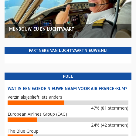
MIJNBOUW, EU EN LUCHTVAART
PARTNERS VAN LUCHTVAARTNIEUWS.NL!
POLL
WAT IS EEN GOEDE NIEUWE NAAM VOOR AIR FRANCE-KLM?
Verzin alsjeblieft iets anders
47% (81 stemmen)
European Airlines Group (EAG)
24% (42 stemmen)
The Blue Group