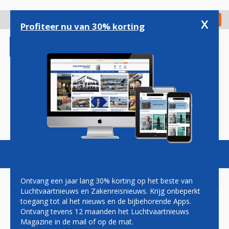
Overslaan
en
x
Digitaal Magazine
Registreer
Check in
naar
Profiteer nu van 30% korting
de
inhoud
gaan
Magazine
Podcasts
Vacatures
Toggl
naviga
Ontvang een jaar lang 30% korting op het beste van
Luchtvaartnieuws en Zakenreisnieuws. Krijg onbeperkt
toegang tot al het nieuws en de bijbehorende Apps.
'RYANAIR SCHRAPT
Ontvang tevens 12 maanden het Luchtvaartnieuws
HONDERD BANEN BIJ BUZZ'
Magazine in de mail of op de mat.