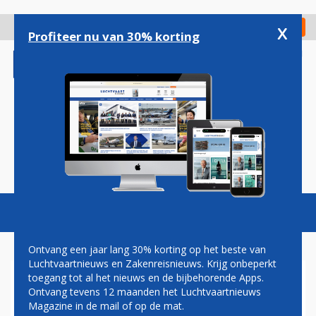
Overslaan
en
x
Digitaal Magazine
Registreer
Check in
naar
Profiteer nu van 30% korting
de
inhoud
gaan
Magazine
Podcasts
Vacatures
Toggl
naviga
Ontvang een jaar lang 30% korting op het beste van
Luchtvaartnieuws en Zakenreisnieuws. Krijg onbeperkt
toegang tot al het nieuws en de bijbehorende Apps.
RYANAIR WIL NIET MEER
Ontvang tevens 12 maanden het Luchtvaartnieuws
MEEBIEDEN OP AIRBERLIN
Magazine in de mail of op de mat.