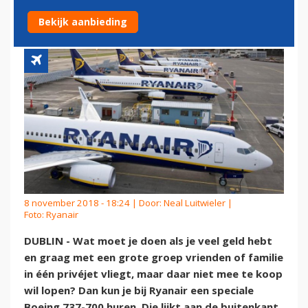
BEROEMDHEDEN
Bekijk aanbieding
8 november 2018 - 18:24 | Door:
Neal Luitwieler
|
Foto: Ryanair
DUBLIN - Wat moet je doen als je veel geld hebt
en graag met een grote groep vrienden of familie
in één privéjet vliegt, maar daar niet mee te koop
wil lopen? Dan kun je bij Ryanair een speciale
Boeing 737-700 huren. Die lijkt aan de buitenkant