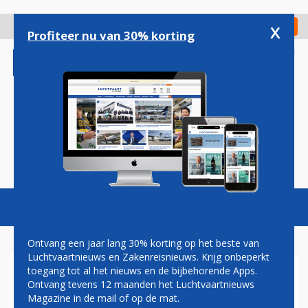
Overslaan
en
x
Digitaal Magazine
Registreer
Check in
naar
Profiteer nu van 30% korting
de
inhoud
gaan
Magazine
Podcasts
Vacatures
Toggl
naviga
Ontvang een jaar lang 30% korting op het beste van
Luchtvaartnieuws en Zakenreisnieuws. Krijg onbeperkt
toegang tot al het nieuws en de bijbehorende Apps.
RYANAIR ZOEKT BESCHEIDEN
Ontvang tevens 12 maanden het Luchtvaartnieuws
MILJONAIRS EN
Magazine in de mail of op de mat.