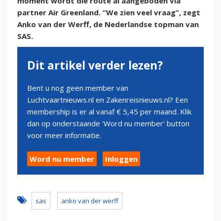
moment wordt die route al aangeboden via
partner Air Greenland. “We zien veel vraag”, zegt
Anko van der Werff, de Nederlandse topman van
SAS.
Dit artikel verder lezen?
Bent u nog geen member van
Luchtvaartnieuws.nl en Zakenreisnieuws.nl? Een
membership is er al vanaf € 5,45 per maand. Klik
dan op onderstaande 'Word nu member' button
voor meer informatie.
Word nu member
Inloggen
sas
anko van der werff