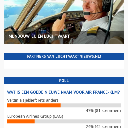
MIJNBOUW, EU EN LUCHTVAART
PARTNERS VAN LUCHTVAARTNIEUWS.NL!
POLL
WAT IS EEN GOEDE NIEUWE NAAM VOOR AIR FRANCE-KLM?
Verzin alsjeblieft iets anders
47% (81 stemmen)
European Airlines Group (EAG)
24% (42 stemmen)