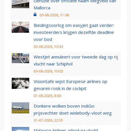
Geruzie over officiële naam vliegveld van
Mallorca
03-08-2026, 11:06
Biedingsoorlog om easyJet gaat verder:
investeerders krijgen dezelfde deadline
voor bod
03-08-2026, 10:43
WestJet annuleert voor tweede dag op rij
vlucht naar Schiphol
03-08-2026, 10:02
VisionSafe wijst Europese airlines op
gevaren rook in de cockpit
01-08-2026, 8:00
Donkere wolken boven IndiGo:
prijsvechter doet widebody-vloot weg
31-07-2026, 22:01
Malaysia Airlines-piloot na vlucht