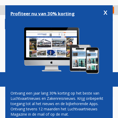
Overslaan
en
x
Digitaal Magazine
Registreer
Check in
naar
Profiteer nu van 30% korting
de
inhoud
gaan
Magazine
Podcasts
Vacatures
Toggl
naviga
Ontvang een jaar lang 30% korting op het beste van
Luchtvaartnieuws en Zakenreisnieuws. Krijg onbeperkt
toegang tot al het nieuws en de bijbehorende Apps.
SAS VERGROOT
Ontvang tevens 12 maanden het Luchtvaartnieuws
BEREIKBAARHEID
Magazine in de mail of op de mat.