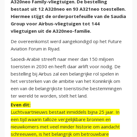
A320neo Family-vliegtuigen. De bestelling
bestaat uit 12 A320neo en 93 A321neo toestellen.
Hiermee stijgt de orderportefeuille van de Saudia
Group voor Airbus-vliegtuigen tot 144
vliegtuigen uit de A320neo-familie.
De overeenkomst werd aangekondigd op het Future
Aviation Forum in Riyad.
Saoedi-Arabië streeft naar meer dan 150 miljoen
toeristen in 2030 en heeft daar airlift voor nodig. De
bestelling bij Airbus zal een belangrijke rol spelen in
het versterken van de ambitie van het Koninkrijk om
een van de belangrijkste toeristische bestemmingen
ter wereld te worden, stelt het land.
Even dit:
Luchtvaartnieuws bestaat inmiddels bijna 25 jaar. In
een tijd waarin talloze vergelijkbare bronnen en
nieuwkomers met veel minder historie om aandacht
schreeuwen, is het belangrijk om betrouwbare