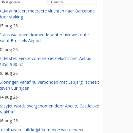
Best gelezen
Crashes
KLM annuleert meerdere vluchten naar Barcelona
door staking
05 aug 26
Transavia opent komende winter nieuwe route
vanaf Brussels Airport
05 aug 26
KLM stelt eerste commerciële vlucht met Airbus
A350-900 uit
06 aug 26
Groningen vanaf nu verbonden met Esbjerg: 'scheelt
zeven uur rijden'
04 aug 26
easyJet wordt overgenomen door Apollo, Castlelake
haakt af
06 aug 26
Luchthaven Luik krijgt komende winter weer