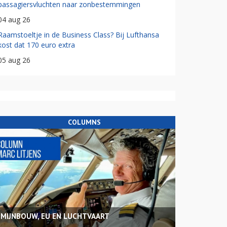
passagiersvluchten naar zonbestemmingen
04 aug 26
Raamstoeltje in de Business Class? Bij Lufthansa
kost dat 170 euro extra
05 aug 26
COLUMNS
MIJNBOUW, EU EN LUCHTVAART