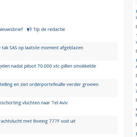
nieuwsbrief
Tip de redactie
 tak SAS op laatste moment afgeblazen
elen nadat piloot 70.000 xtc-pillen smokkelde
elling en ziet orderportefeuille verder groeien
chorting vluchten naar Tel Aviv
vrachtvlucht met Boeing 777F ooit uit