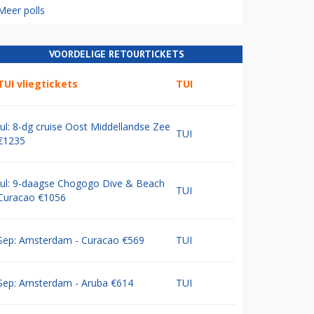
Meer polls
VOORDELIGE RETOURTICKETS
TUI vliegtickets
TUI
Jul: 8-dg cruise Oost Middellandse Zee
TUI
€1235
Jul: 9-daagse Chogogo Dive & Beach
TUI
Curacao €1056
Sep: Amsterdam - Curacao €569
TUI
Sep: Amsterdam - Aruba €614
TUI