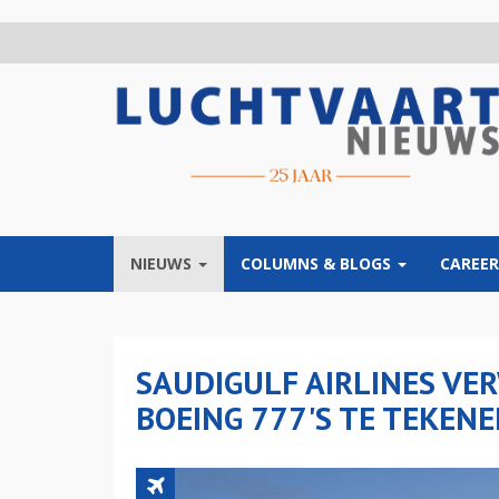
Overslaan
en
naar
de
inhoud
gaan
NIEUWS
COLUMNS & BLOGS
CAREER
SAUDIGULF AIRLINES V
BOEING 777'S TE TEKEN