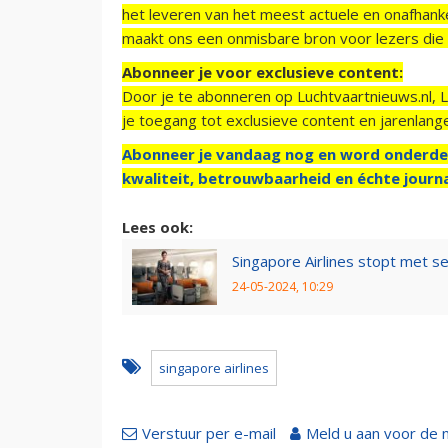
het leveren van het meest actuele en onafhankel
maakt ons een onmisbare bron voor lezers die g
Abonneer je voor exclusieve content:
Door je te abonneren op Luchtvaartnieuws.nl, 
je toegang tot exclusieve content en jarenlang
Abonneer je vandaag nog en word onderde
kwaliteit, betrouwbaarheid en échte journa
Lees ook:
Singapore Airlines stopt met se
24-05-2024, 10:29
singapore airlines
Verstuur per e-mail
Meld u aan voor de 