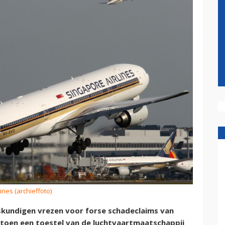
ines (archieffoto)
skundigen vrezen voor forse schadeclaims van
toen een toestel van de luchtvaartmaatschappij