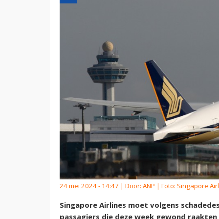
24 mei 2024 - 14:47 | Door:
ANP
| Foto: Singapore Airl
Singapore Airlines moet volgens schadede
passagiers die deze week gewond raakten 