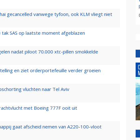
hai gecancelled vanwege tyfoon, ook KLM vliegt niet
 tak SAS op laatste moment afgeblazen
elen nadat piloot 70.000 xtc-pillen smokkelde
elling en ziet orderportefeuille verder groeien
chorting vluchten naar Tel Aviv
vrachtvlucht met Boeing 777F ooit uit
happij gaat afscheid nemen van A220-100-vloot