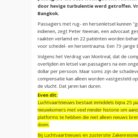
door hevige turbulentie werd getroffen. Vr
Bangkok.
Passagiers met rug- en hersenletsel kunnen "ge
indienen, zegt Peter Neenan, een advocaat gesp
raakten verlamd en 22 patiënten worden behan
voor schedel- en hersentrauma. Een 73-jarige B
Volgens het Verdrag van Montreal, dat de compe
overlijden en letsel van passagiers na een ongev
dollar per persoon. Maar soms zijn de schade
compensatie kan alleen worden vastgesteld op
de vlucht. Dat jaren kan duren.
Even dit:
Luchtvaartnieuws bestaat inmiddels bijna 25 jaa
nieuwkomers met veel minder historie om aand
platforms te hebben die niet alleen nieuws bre
doen.
Bij Luchtvaartnieuws en zustersite Zakenreisn