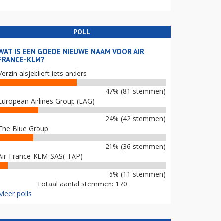
POLL
WAT IS EEN GOEDE NIEUWE NAAM VOOR AIR
FRANCE-KLM?
Verzin alsjeblieft iets anders
47% (81 stemmen)
European Airlines Group (EAG)
24% (42 stemmen)
The Blue Group
21% (36 stemmen)
Air-France-KLM-SAS(-TAP)
6% (11 stemmen)
Totaal aantal stemmen: 170
Meer polls