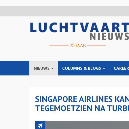
Overslaan
en
naar
de
inhoud
gaan
NIEUWS
COLUMNS & BLOGS
CAREER
SINGAPORE AIRLINES KAN
TEGEMOETZIEN NA TUR