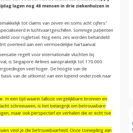
ijdag lagen nog 48 mensen in drie ziekenhuizen in
makkelijk tot claims van zeven en soms acht cijfers"
ecialiseerd in luchtvaartgeschillen. Sommige patiënten
deld voor rugletsel. Nog eens zes worden behandeld
rit overleed aan een vermoedelijke hartaanval.
nsatie regelt voor internationale vluchten bij
al, is Singapore Airlines aansprakelijk tot 170.000
vergoedingen veel hoger. De hoogte van de
 basis van de uitkomst van een lopend onderzoek naar
r. In een tijd waarin talloze vergelijkbare bronnen en
acht schreeuwen, is het belangrijk om betrouwbare
ngen, maar ook perspectief en verhalen die er echt toe
ieuws vind je die betrouwbaarheid. Onze toewijding aan