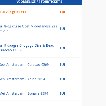
VOORDELIGE RETOURTICKETS
TUI vliegtickets
TUI
Jul: 8-dg cruise Oost Middellandse Zee
TUI
€1235
Jul: 9-daagse Chogogo Dive & Beach
TUI
Curacao €1056
Sep: Amsterdam - Curacao €569
TUI
Sep: Amsterdam - Aruba €614
TUI
Mei: Amsterdam - Bonaire €594
TUI