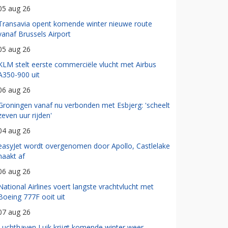
05 aug 26
Transavia opent komende winter nieuwe route
vanaf Brussels Airport
05 aug 26
KLM stelt eerste commerciële vlucht met Airbus
A350-900 uit
06 aug 26
Groningen vanaf nu verbonden met Esbjerg: 'scheelt
zeven uur rijden'
04 aug 26
easyJet wordt overgenomen door Apollo, Castlelake
haakt af
06 aug 26
National Airlines voert langste vrachtvlucht met
Boeing 777F ooit uit
07 aug 26
Luchthaven Luik krijgt komende winter weer