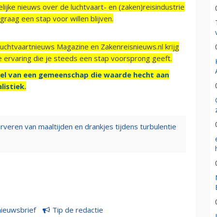
ijke nieuws over de luchtvaart- en (zaken)reisindustrie
raag een stap voor willen blijven.
Luchtvaartnieuws Magazine en Zakenreisnieuws.nl krijg
e ervaring die je steeds een stap voorsprong geeft.
el van een gemeenschap die waarde hecht aan
listiek.
rveren van maaltijden en drankjes tijdens turbulentie
nieuwsbrief
Tip de redactie