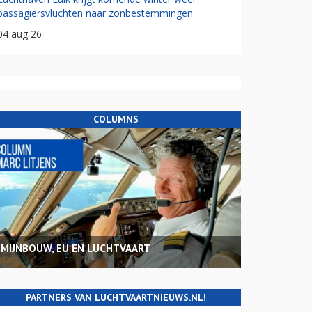
passagiersvluchten naar zonbestemmingen
04 aug 26
COLUMNS
MIJNBOUW, EU EN LUCHTVAART
PARTNERS VAN LUCHTVAARTNIEUWS.NL!