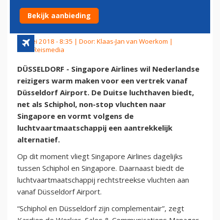
DÜSSELDORF
Bekijk aanbieding
15 mei 2018 - 8:35 | Door:
Klaas-Jan van Woerkom
|
Foto: Reismedia
DÜSSELDORF - Singapore Airlines wil Nederlandse
reizigers warm maken voor een vertrek vanaf
Düsseldorf Airport. De Duitse luchthaven biedt,
net als Schiphol, non-stop vluchten naar
Singapore en vormt volgens de
luchtvaartmaatschappij een aantrekkelijk
alternatief.
Op dit moment vliegt Singapore Airlines dagelijks
tussen Schiphol en Singapore. Daarnaast biedt de
luchtvaartmaatschappij rechtstreekse vluchten aan
vanaf Düsseldorf Airport.
“Schiphol en Düsseldorf zijn complementair”, zegt
Kardien de Werker, Sales & Communications Manager