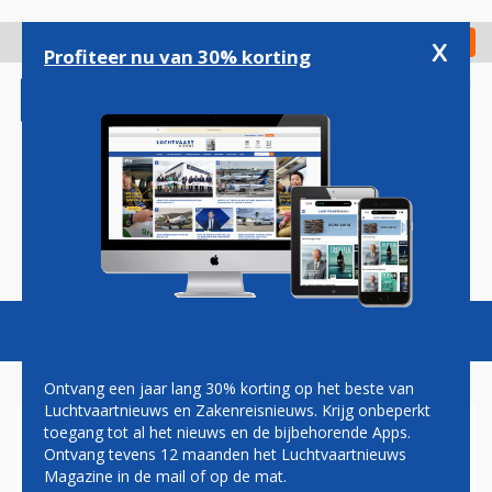
Overslaan
en
x
Digitaal Magazine
Registreer
Check in
naar
Profiteer nu van 30% korting
de
inhoud
gaan
Magazine
Podcasts
Vacatures
Toggl
naviga
Ontvang een jaar lang 30% korting op het beste van
Luchtvaartnieuws en Zakenreisnieuws. Krijg onbeperkt
toegang tot al het nieuws en de bijbehorende Apps.
SINGAPORE AIRLINES
Ontvang tevens 12 maanden het Luchtvaartnieuws
PROMOOT VERTREK VANAF
Magazine in de mail of op de mat.