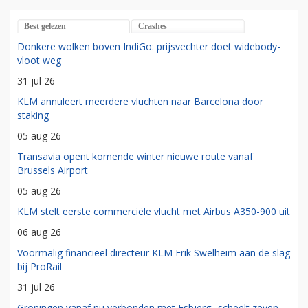
Best gelezen
Crashes
Donkere wolken boven IndiGo: prijsvechter doet widebody-
vloot weg
31 jul 26
KLM annuleert meerdere vluchten naar Barcelona door
staking
05 aug 26
Transavia opent komende winter nieuwe route vanaf
Brussels Airport
05 aug 26
KLM stelt eerste commerciële vlucht met Airbus A350-900 uit
06 aug 26
Voormalig financieel directeur KLM Erik Swelheim aan de slag
bij ProRail
31 jul 26
Groningen vanaf nu verbonden met Esbjerg: 'scheelt zeven