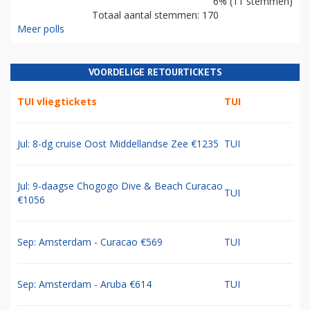
6% (11 stemmen)
Totaal aantal stemmen: 170
Meer polls
VOORDELIGE RETOURTICKETS
TUI vliegtickets
TUI
Jul: 8-dg cruise Oost Middellandse Zee €1235
TUI
Jul: 9-daagse Chogogo Dive & Beach Curacao
TUI
€1056
Sep: Amsterdam - Curacao €569
TUI
Sep: Amsterdam - Aruba €614
TUI