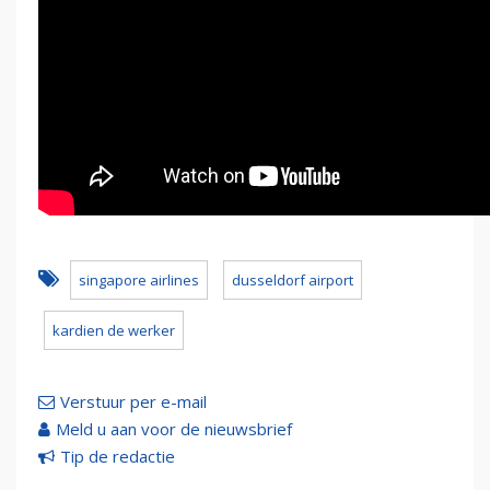
singapore airlines
dusseldorf airport
kardien de werker
Verstuur per e-mail
Meld u aan voor de nieuwsbrief
Tip de redactie