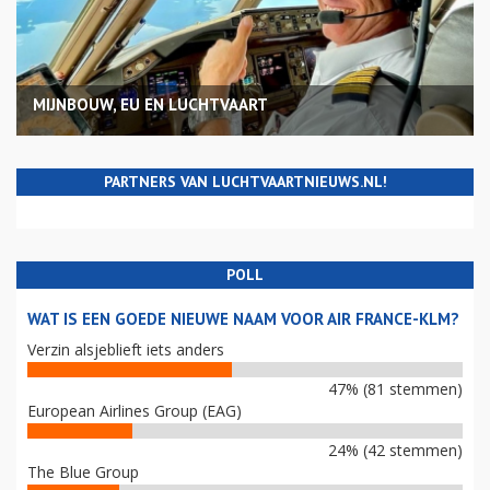
MIJNBOUW, EU EN LUCHTVAART
PARTNERS VAN LUCHTVAARTNIEUWS.NL!
POLL
WAT IS EEN GOEDE NIEUWE NAAM VOOR AIR FRANCE-KLM?
Verzin alsjeblieft iets anders
47% (81 stemmen)
European Airlines Group (EAG)
24% (42 stemmen)
The Blue Group