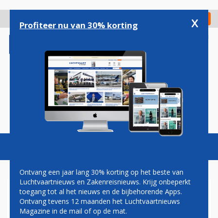
Overslaan
en
x
Digitaal Magazine
Registreer
Check in
naar
Profiteer nu van 30% korting
de
inhoud
gaan
Magazine
Podcasts
Vacatures
Toggl
naviga
Ontvang een jaar lang 30% korting op het beste van
Luchtvaartnieuws en Zakenreisnieuws. Krijg onbeperkt
toegang tot al het nieuws en de bijbehorende Apps.
DUSSELDORF AIRPORT
Ontvang tevens 12 maanden het Luchtvaartnieuws
Magazine in de mail of op de mat.