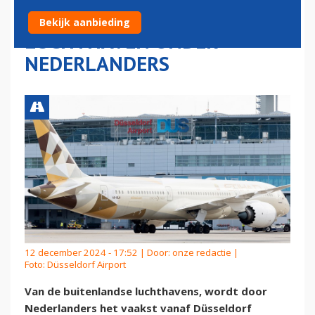
BUITENLANDSE
Bekijk aanbieding
LUCHTHAVEN ONDER
NEDERLANDERS
12 december 2024 - 17:52 | Door:
onze redactie
|
Foto: Düsseldorf Airport
Van de buitenlandse luchthavens, wordt door
Nederlanders het vaakst vanaf Düsseldorf