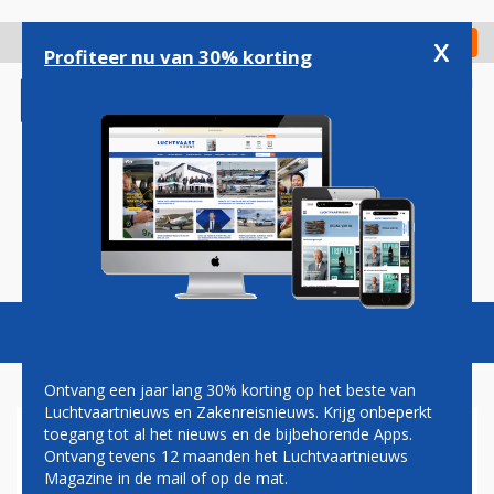
Overslaan
en
x
Digitaal Magazine
Registreer
Check in
naar
Profiteer nu van 30% korting
de
inhoud
gaan
Magazine
Podcasts
Vacatures
Toggl
naviga
Ontvang een jaar lang 30% korting op het beste van
Luchtvaartnieuws en Zakenreisnieuws. Krijg onbeperkt
toegang tot al het nieuws en de bijbehorende Apps.
DÜSSELDORF AIRPORT
Ontvang tevens 12 maanden het Luchtvaartnieuws
POPULAIRSTE
Magazine in de mail of op de mat.