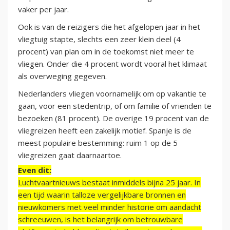
vaker per jaar.
Ook is van de reizigers die het afgelopen jaar in het
vliegtuig stapte, slechts een zeer klein deel (4
procent) van plan om in de toekomst niet meer te
vliegen. Onder die 4 procent wordt vooral het klimaat
als overweging gegeven.
Nederlanders vliegen voornamelijk om op vakantie te
gaan, voor een stedentrip, of om familie of vrienden te
bezoeken (81 procent). De overige 19 procent van de
vliegreizen heeft een zakelijk motief. Spanje is de
meest populaire bestemming: ruim 1 op de 5
vliegreizen gaat daarnaartoe.
Even dit:
Luchtvaartnieuws bestaat inmiddels bijna 25 jaar. In
een tijd waarin talloze vergelijkbare bronnen en
nieuwkomers met veel minder historie om aandacht
schreeuwen, is het belangrijk om betrouwbare