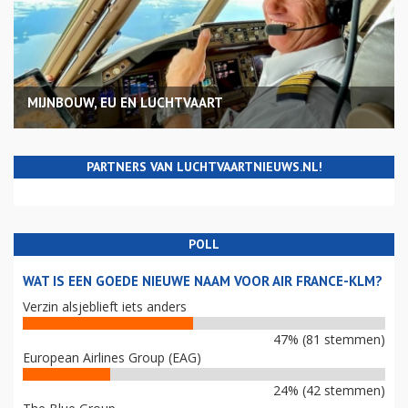
MIJNBOUW, EU EN LUCHTVAART
PARTNERS VAN LUCHTVAARTNIEUWS.NL!
POLL
WAT IS EEN GOEDE NIEUWE NAAM VOOR AIR FRANCE-KLM?
Verzin alsjeblieft iets anders
47% (81 stemmen)
European Airlines Group (EAG)
24% (42 stemmen)