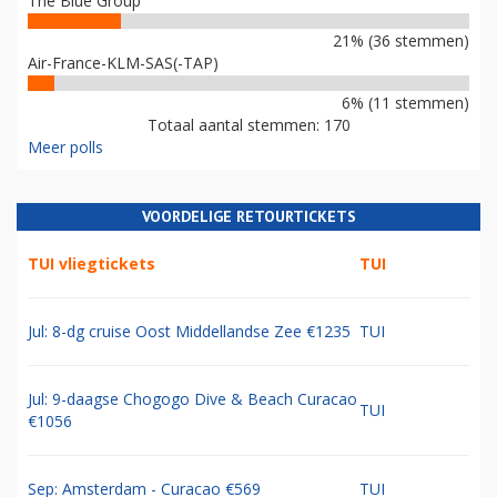
The Blue Group
21% (36 stemmen)
Air-France-KLM-SAS(-TAP)
6% (11 stemmen)
Totaal aantal stemmen: 170
Meer polls
VOORDELIGE RETOURTICKETS
TUI vliegtickets
TUI
Jul: 8-dg cruise Oost Middellandse Zee €1235
TUI
Jul: 9-daagse Chogogo Dive & Beach Curacao
TUI
€1056
Sep: Amsterdam - Curacao €569
TUI