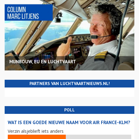
MIJNBOUW, EU EN LUCHTVAART
PARTNERS VAN LUCHTVAARTNIEUWS.NL!
POLL
WAT IS EEN GOEDE NIEUWE NAAM VOOR AIR FRANCE-KLM?
Verzin alsjeblieft iets anders