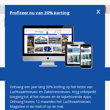
Overslaan
en
x
Digitaal Magazine
Registreer
Check in
naar
Profiteer nu van 30% korting
de
inhoud
gaan
Magazine
Podcasts
Vacatures
Toggl
naviga
Ontvang een jaar lang 30% korting op het beste van
Luchtvaartnieuws en Zakenreisnieuws. Krijg onbeperkt
toegang tot al het nieuws en de bijbehorende Apps.
‘SLM BETAALDE LEASE NIET
Ontvang tevens 12 maanden het Luchtvaartnieuws
ONDANKS RECHTERLIJK
Magazine in de mail of op de mat.