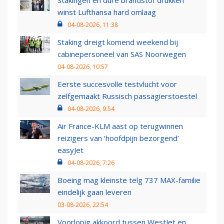
Stakingen en dure brandstof drukken
winst Lufthansa hard omlaag
04-08-2026, 11:38
Staking dreigt komend weekend bij
cabinepersoneel van SAS Noorwegen
04-08-2026, 10:57
Eerste succesvolle testvlucht voor
zelfgemaakt Russisch passagierstoestel
04-08-2026, 9:54
Air France-KLM aast op terugwinnen
reizigers van ‘hoofdpijn bezorgend’
easyJet
04-08-2026, 7:26
Boeing mag kleinste telg 737 MAX-familie
eindelijk gaan leveren
03-08-2026, 22:54
Voorlopig akkoord tussen WestJet en