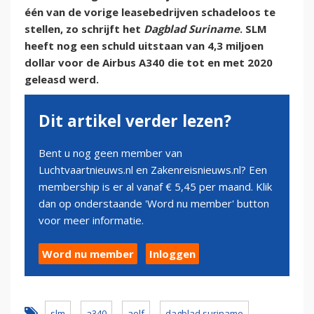
één van de vorige leasebedrijven schadeloos te
stellen, zo schrijft het
Dagblad Suriname
. SLM
heeft nog een schuld uitstaan van 4,3 miljoen
dollar voor de Airbus A340 die tot en met 2020
geleasd werd.
Dit artikel verder lezen?
Bent u nog geen member van
Luchtvaartnieuws.nl en Zakenreisnieuws.nl? Een
membership is er al vanaf € 5,45 per maand. Klik
dan op onderstaande 'Word nu member' button
voor meer informatie.
Word nu member
Inloggen
slm
a340
aelf
dagblad suriname