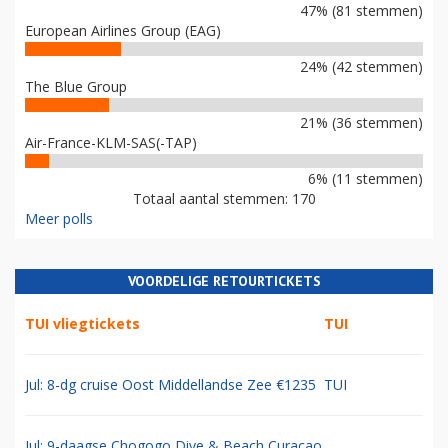
47% (81 stemmen)
European Airlines Group (EAG)
24% (42 stemmen)
The Blue Group
21% (36 stemmen)
Air-France-KLM-SAS(-TAP)
6% (11 stemmen)
Totaal aantal stemmen: 170
Meer polls
VOORDELIGE RETOURTICKETS
TUI vliegtickets
TUI
Jul: 8-dg cruise Oost Middellandse Zee €1235
TUI
Jul: 9-daagse Chogogo Dive & Beach Curacao