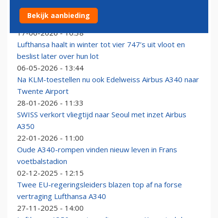
Twee voormalige Airbus A340’s van Lufthansa krijgen
Bekijk aanbieding
tweede leven
17-06-2026 - 10:38
Lufthansa haalt in winter tot vier 747’s uit vloot en
beslist later over hun lot
06-05-2026 - 13:44
Na KLM-toestellen nu ook Edelweiss Airbus A340 naar
Twente Airport
28-01-2026 - 11:33
SWISS verkort vliegtijd naar Seoul met inzet Airbus
A350
22-01-2026 - 11:00
Oude A340-rompen vinden nieuw leven in Frans
voetbalstadion
02-12-2025 - 12:15
Twee EU-regeringsleiders blazen top af na forse
vertraging Lufthansa A340
27-11-2025 - 14:00