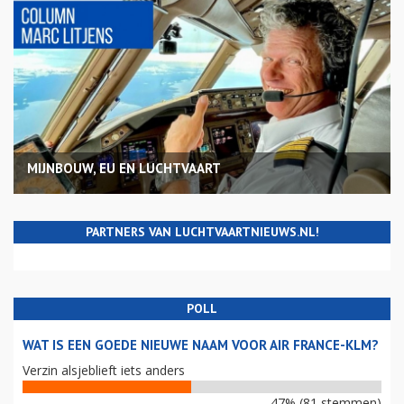
MIJNBOUW, EU EN LUCHTVAART
PARTNERS VAN LUCHTVAARTNIEUWS.NL!
POLL
WAT IS EEN GOEDE NIEUWE NAAM VOOR AIR FRANCE-KLM?
Verzin alsjeblieft iets anders
47% (81 stemmen)