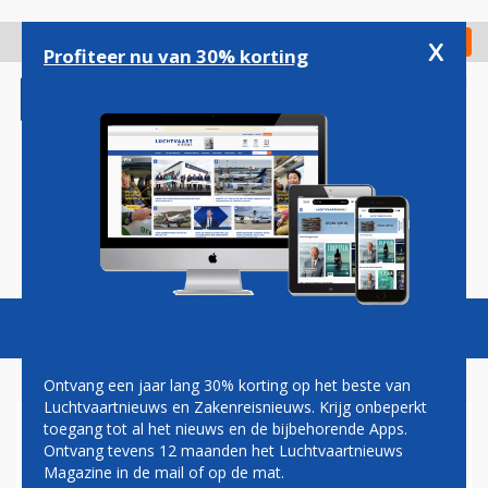
Overslaan
en
x
Digitaal Magazine
Registreer
Check in
naar
Profiteer nu van 30% korting
de
inhoud
gaan
Magazine
Podcasts
Vacatures
Toggl
naviga
Ontvang een jaar lang 30% korting op het beste van
Luchtvaartnieuws en Zakenreisnieuws. Krijg onbeperkt
toegang tot al het nieuws en de bijbehorende Apps.
A340
Ontvang tevens 12 maanden het Luchtvaartnieuws
Magazine in de mail of op de mat.