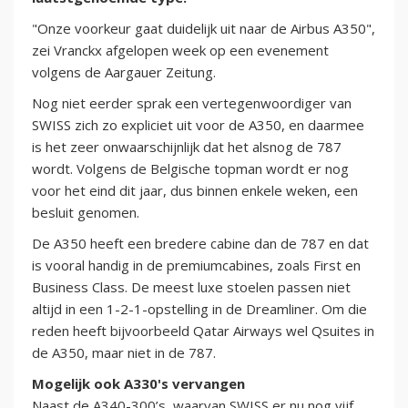
"Onze voorkeur gaat duidelijk uit naar de Airbus A350",
zei Vranckx afgelopen week op een evenement
volgens de Aargauer Zeitung.
Nog niet eerder sprak een vertegenwoordiger van
SWISS zich zo expliciet uit voor de A350, en daarmee
is het zeer onwaarschijnlijk dat het alsnog de 787
wordt. Volgens de Belgische topman wordt er nog
voor het eind dit jaar, dus binnen enkele weken, een
besluit genomen.
De A350 heeft een bredere cabine dan de 787 en dat
is vooral handig in de premiumcabines, zoals First en
Business Class. De meest luxe stoelen passen niet
altijd in een 1-2-1-opstelling in de Dreamliner. Om die
reden heeft bijvoorbeeld Qatar Airways wel Qsuites in
de A350, maar niet in de 787.
Mogelijk ook A330's vervangen
Naast de A340-300’s, waarvan SWISS er nu nog vijf