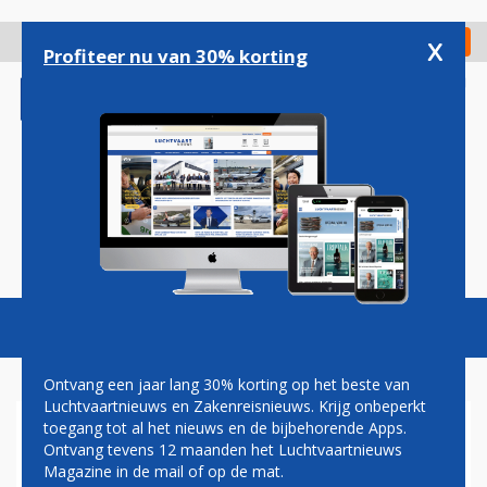
Overslaan
en
x
Digitaal Magazine
Registreer
Check in
naar
Profiteer nu van 30% korting
de
inhoud
gaan
Magazine
Podcasts
Vacatures
Toggl
naviga
Ontvang een jaar lang 30% korting op het beste van
Luchtvaartnieuws en Zakenreisnieuws. Krijg onbeperkt
toegang tot al het nieuws en de bijbehorende Apps.
SWISS WIL AIRBUS A340'S
Ontvang tevens 12 maanden het Luchtvaartnieuws
DOOR A350'S VERVANGEN
Magazine in de mail of op de mat.