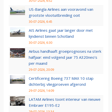
30-07-2026, 6:52
US-Bangla Airlines aan vooravond van
grootste vlootuitbreiding ooit
30-07-2026, 6:45
AIS Airlines gaat jaar langer door met
lijndienst binnen Schotland
30-07-2026, 6:30
Airbus handhaaft groeiprognoses na sterk
halfjaar: eind volgend jaar 75 A320neo’s
per maand
29-07-2026, 20:09
Certificering Boeing 737 MAX 10 stap
dichterbij: vliegproeven afgerond
29-07-2026, 14:09
LATAM Airlines toont interieur van nieuwe
Embraer E195-E2
29-07-2026, 13:34