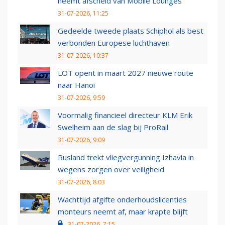
neemt afscheid van Mobile Lounges
31-07-2026, 11:25
Gedeelde tweede plaats Schiphol als best
verbonden Europese luchthaven
31-07-2026, 10:37
LOT opent in maart 2027 nieuwe route
naar Hanoi
31-07-2026, 9:59
Voormalig financieel directeur KLM Erik
Swelheim aan de slag bij ProRail
31-07-2026, 9:09
Rusland trekt vliegvergunning Izhavia in
wegens zorgen over veiligheid
31-07-2026, 8:03
Wachttijd afgifte onderhoudslicenties
monteurs neemt af, maar krapte blijft
31-07-2026, 7:15