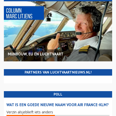
MIJNBOUW, EU EN LUCHTVAART
PARTNERS VAN LUCHTVAARTNIEUWS.NL!
POLL
WAT IS EEN GOEDE NIEUWE NAAM VOOR AIR FRANCE-KLM?
Verzin alsjeblieft iets anders