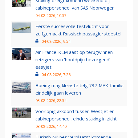
Staking dreigt komend weekend bij
cabinepersoneel van SAS Noorwegen
04-08-2026, 10:57
Eerste succesvolle testvlucht voor
zelfgemaakt Russisch passagierstoestel
04-08-2026, 9:54
Air France-KLM aast op terugwinnen
reizigers van ‘hoofdpijn bezorgend’
easyJet
04-08-2026, 7:26
Boeing mag kleinste telg 737 MAX-familie
eindelijk gaan leveren
03-08-2026, 22:54
Voorlopig akkoord tussen WestJet en
cabinepersoneel, einde staking in zicht
03-08-2026, 14:40
Turkish Airlines verplaatst komende