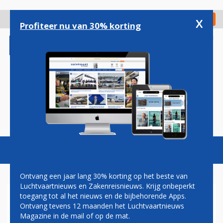
Overslaan
en
x
Digitaal Magazine
Registreer
Check in
naar
Profiteer nu van 30% korting
de
inhoud
gaan
Magazine
Podcasts
Vacatures
Toggl
naviga
Ontvang een jaar lang 30% korting op het beste van
Luchtvaartnieuws en Zakenreisnieuws. Krijg onbeperkt
toegang tot al het nieuws en de bijbehorende Apps.
SOUTHWEST AIRLINES NU
Ontvang tevens 12 maanden het Luchtvaartnieuws
GROOTSTE BOEING 737 MAX-
Magazine in de mail of op de mat.