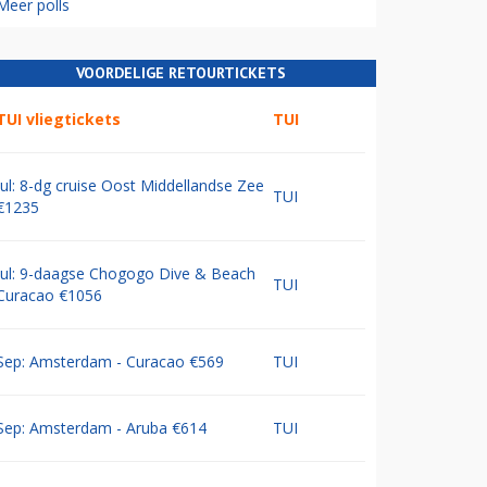
Meer polls
VOORDELIGE RETOURTICKETS
TUI vliegtickets
TUI
Jul: 8-dg cruise Oost Middellandse Zee
TUI
€1235
Jul: 9-daagse Chogogo Dive & Beach
TUI
Curacao €1056
Sep: Amsterdam - Curacao €569
TUI
Sep: Amsterdam - Aruba €614
TUI