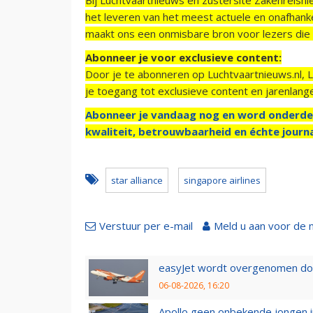
het leveren van het meest actuele en onafhankel
maakt ons een onmisbare bron voor lezers die g
Abonneer je voor exclusieve content:
Door je te abonneren op Luchtvaartnieuws.nl, 
je toegang tot exclusieve content en jarenlang
Abonneer je vandaag nog en word onderde
kwaliteit, betrouwbaarheid en échte journa
star alliance
singapore airlines
Verstuur per e-mail
Meld u aan voor de 
easyJet wordt overgenomen door
06-08-2026, 16:20
Apollo geen onbekende jongen i