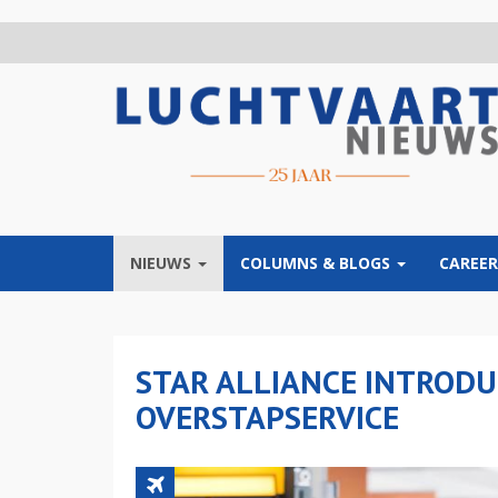
Overslaan
en
naar
de
inhoud
gaan
NIEUWS
COLUMNS & BLOGS
CAREER
STAR ALLIANCE INTRODU
OVERSTAPSERVICE