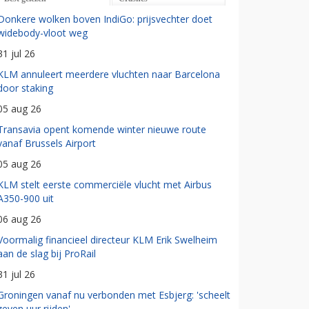
Donkere wolken boven IndiGo: prijsvechter doet
widebody-vloot weg
31 jul 26
KLM annuleert meerdere vluchten naar Barcelona
door staking
05 aug 26
Transavia opent komende winter nieuwe route
vanaf Brussels Airport
05 aug 26
KLM stelt eerste commerciële vlucht met Airbus
A350-900 uit
06 aug 26
Voormalig financieel directeur KLM Erik Swelheim
aan de slag bij ProRail
31 jul 26
Groningen vanaf nu verbonden met Esbjerg: 'scheelt
zeven uur rijden'