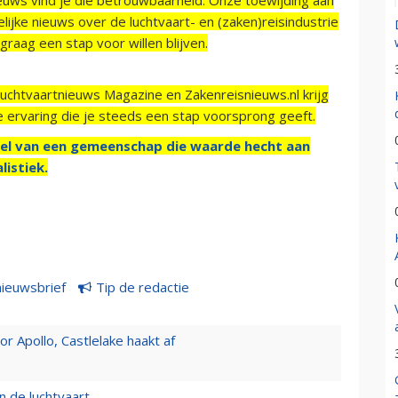
ijke nieuws over de luchtvaart- en (zaken)reisindustrie
raag een stap voor willen blijven.
Luchtvaartnieuws Magazine en Zakenreisnieuws.nl krijg
e ervaring die je steeds een stap voorsprong geeft.
el van een gemeenschap die waarde hecht aan
listiek.
nieuwsbrief
Tip de redactie
 Apollo, Castlelake haakt af
n de luchtvaart