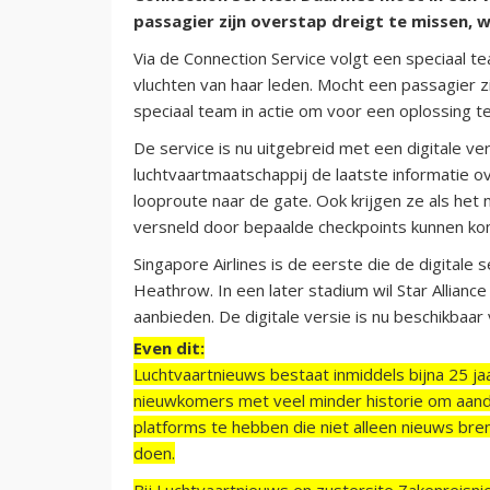
passagier zijn overstap dreigt te missen, 
Via de Connection Service volgt een speciaal te
vluchten van haar leden. Mocht een passagier z
speciaal team in actie om voor een oplossing t
De service is nu uitgebreid met een digitale ve
luchtvaartmaatschappij de laatste informatie ove
looproute naar de gate. Ook krijgen ze als he
versneld door bepaalde checkpoints kunnen ko
Singapore Airlines is de eerste die de digitale 
Heathrow. In een later stadium wil Star Allianc
aanbieden. De digitale versie is nu beschikbaar
Even dit:
Luchtvaartnieuws bestaat inmiddels bijna 25 jaa
nieuwkomers met veel minder historie om aand
platforms te hebben die niet alleen nieuws bre
doen.
Bij Luchtvaartnieuws en zustersite Zakenreisn