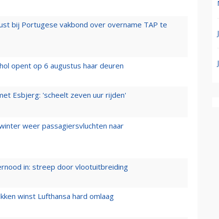
rust bij Portugese vakbond over overname TAP te
hol opent op 6 augustus haar deuren
t Esbjerg: 'scheelt zeven uur rijden'
 winter weer passagiersvluchten naar
ernood in: streep door vlootuitbreiding
ukken winst Lufthansa hard omlaag