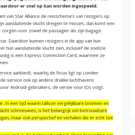
waardoor er snel op kan worden ingespeeld.
am van Star Alliance de reisschema’s van reizigers op
ijn aansluitende vlucht dreigen te missen, dan komt een
e zorgen voor zowel de passagier als zijn bagage.
rsie. Daardoor kunnen reizigers in de app van hun
r hun aansluitende vlucht zien, inclusief de snelste
t nodig is een Express Connection Card, waarmee ze
men.
service aanbiedt, waarbij de focus ligt op Londen
e de service ook op andere drukke luchthavens
 voor Android-gebruikers, de versie voor iOs volgt.
r. In een tijd waarin talloze vergelijkbare bronnen en
acht schreeuwen, is het belangrijk om betrouwbare
ngen, maar ook perspectief en verhalen die er echt toe
ieuws vind je die betrouwbaarheid. Onze toewijding aan