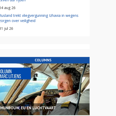
04 aug 26
Rusland trekt vliegvergunning Izhavia in wegens
zorgen over veiligheid
31 jul 26
COLUMNS
MIJNBOUW, EU EN LUCHTVAART