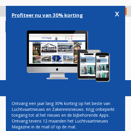
Overslaan
en
x
Digitaal Magazine
Registreer
Check in
naar
Profiteer nu van 30% korting
de
inhoud
gaan
Magazine
Podcasts
Vacatures
Toggl
naviga
Ontvang een jaar lang 30% korting op het beste van
Luchtvaartnieuws en Zakenreisnieuws. Krijg onbeperkt
toegang tot al het nieuws en de bijbehorende Apps.
STAR ALLIANCE LOUNGE OP
Ontvang tevens 12 maanden het Luchtvaartnieuws
SCHIPHOL IN MAART OPEN
Magazine in de mail of op de mat.