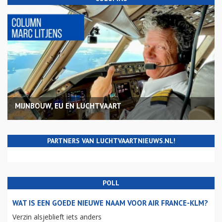
MIJNBOUW, EU EN LUCHTVAART
PARTNERS VAN LUCHTVAARTNIEUWS.NL!
POLL
WAT IS EEN GOEDE NIEUWE NAAM VOOR AIR FRANCE-KLM?
Verzin alsjeblieft iets anders