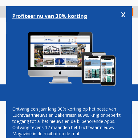
Overslaan
en
x
Digitaal Magazine
Registreer
Check in
naar
Profiteer nu van 30% korting
de
inhoud
gaan
Magazine
Podcasts
Vacatures
Toggl
naviga
Ontvang een jaar lang 30% korting op het beste van
Luchtvaartnieuws en Zakenreisnieuws. Krijg onbeperkt
toegang tot al het nieuws en de bijbehorende Apps.
STAR ALLIANCE OPENT EIGEN
Ontvang tevens 12 maanden het Luchtvaartnieuws
LOUNGE OP SCHIPHOL
Magazine in de mail of op de mat.