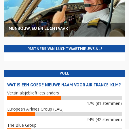
MIJNBOUW, EU EN LUCHTVAART
PARTNERS VAN LUCHTVAARTNIEUWS.NL!
POLL
WAT IS EEN GOEDE NIEUWE NAAM VOOR AIR FRANCE-KLM?
Verzin alsjeblieft iets anders
47% (81 stemmen)
European Airlines Group (EAG)
24% (42 stemmen)
The Blue Group