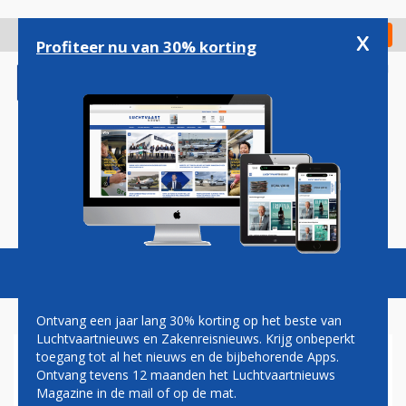
Overslaan
en
x
Digitaal Magazine
Registreer
Check in
naar
Profiteer nu van 30% korting
de
inhoud
gaan
Magazine
Podcasts
Vacatures
Toggl
naviga
Ontvang een jaar lang 30% korting op het beste van
Luchtvaartnieuws en Zakenreisnieuws. Krijg onbeperkt
toegang tot al het nieuws en de bijbehorende Apps.
STUDENTEN ONTWERPEN
Ontvang tevens 12 maanden het Luchtvaartnieuws
TAPIJT IN BOEING 737
Magazine in de mail of op de mat.