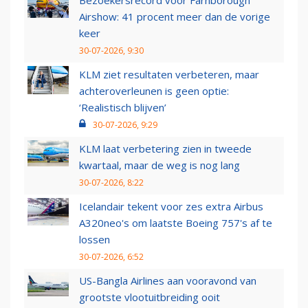
Bezoekersrecord voor Farnborough
Airshow: 41 procent meer dan de vorige
keer
30-07-2026, 9:30
KLM ziet resultaten verbeteren, maar
achteroverleunen is geen optie:
‘Realistisch blijven’
30-07-2026, 9:29
KLM laat verbetering zien in tweede
kwartaal, maar de weg is nog lang
30-07-2026, 8:22
Icelandair tekent voor zes extra Airbus
A320neo's om laatste Boeing 757's af te
lossen
30-07-2026, 6:52
US-Bangla Airlines aan vooravond van
grootste vlootuitbreiding ooit