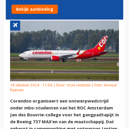
MAX'EN CORENDON
Bekijk aanbieding
18 oktober 2024 - 11:04 | Door:
onze redactie
| Foto: Arnoud
Raeven
Corendon organiseert een ontwerpwedstrijd
onder mbo-studenten van het ROC Amsterdam
Jan des Bouvrie-college voor het gangpadtapijt in
de Boeing 737 MAX’en van de maatschappij. Dat
gebeurt in samenwerking met ontwerper Jantien