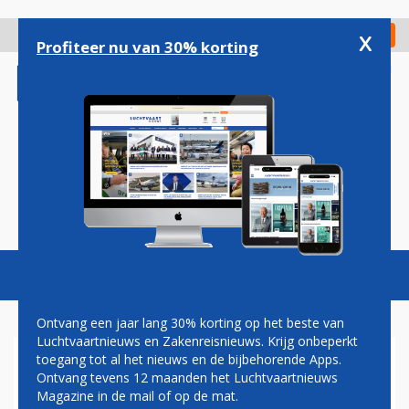
Overslaan
en
x
Digitaal Magazine
Registreer
Check in
naar
Profiteer nu van 30% korting
de
inhoud
gaan
Magazine
Podcasts
Vacatures
Toggl
naviga
Ontvang een jaar lang 30% korting op het beste van
Luchtvaartnieuws en Zakenreisnieuws. Krijg onbeperkt
toegang tot al het nieuws en de bijbehorende Apps.
SWISS BOEKT VERLIES MAAR
Ontvang tevens 12 maanden het Luchtvaartnieuws
ZIT OP TARGET
Magazine in de mail of op de mat.