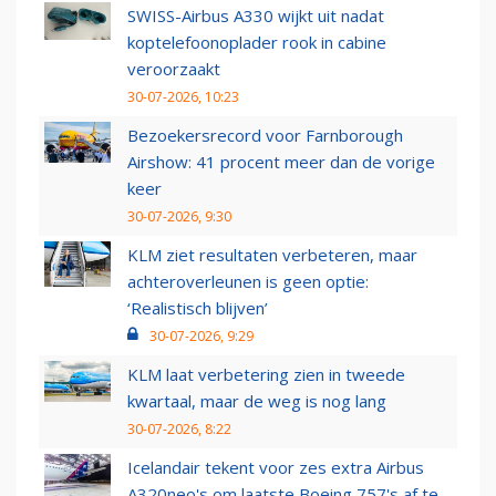
SWISS-Airbus A330 wijkt uit nadat
koptelefoonoplader rook in cabine
veroorzaakt
30-07-2026, 10:23
Bezoekersrecord voor Farnborough
Airshow: 41 procent meer dan de vorige
keer
30-07-2026, 9:30
KLM ziet resultaten verbeteren, maar
achteroverleunen is geen optie:
‘Realistisch blijven’
30-07-2026, 9:29
KLM laat verbetering zien in tweede
kwartaal, maar de weg is nog lang
30-07-2026, 8:22
Icelandair tekent voor zes extra Airbus
A320neo's om laatste Boeing 757's af te