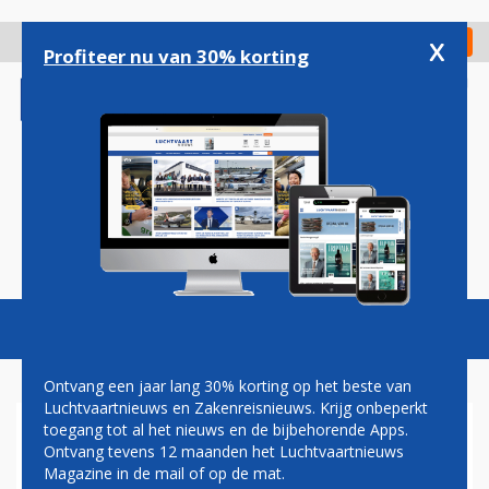
Overslaan
en
x
Digitaal Magazine
Registreer
Check in
naar
Profiteer nu van 30% korting
de
inhoud
gaan
Magazine
Podcasts
Vacatures
Toggl
naviga
Ontvang een jaar lang 30% korting op het beste van
Luchtvaartnieuws en Zakenreisnieuws. Krijg onbeperkt
toegang tot al het nieuws en de bijbehorende Apps.
SWISS ROEMT EERSTE PAAR
Ontvang tevens 12 maanden het Luchtvaartnieuws
WEKEN MET CSERIES
Magazine in de mail of op de mat.