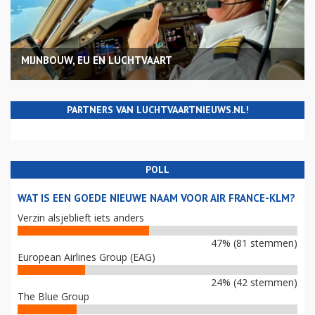
MIJNBOUW, EU EN LUCHTVAART
PARTNERS VAN LUCHTVAARTNIEUWS.NL!
POLL
WAT IS EEN GOEDE NIEUWE NAAM VOOR AIR FRANCE-KLM?
Verzin alsjeblieft iets anders
47% (81 stemmen)
European Airlines Group (EAG)
24% (42 stemmen)
The Blue Group