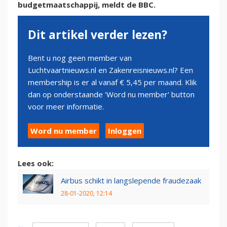
budgetmaatschappij, meldt de BBC.
Dit artikel verder lezen?
Bent u nog geen member van
Luchtvaartnieuws.nl en Zakenreisnieuws.nl? Een
membership is er al vanaf € 5,45 per maand. Klik
dan op onderstaande 'Word nu member' button
voor meer informatie.
Word nu member
Inloggen
Lees ook:
Airbus schikt in langslepende fraudezaak
28-01-2020, 12:14