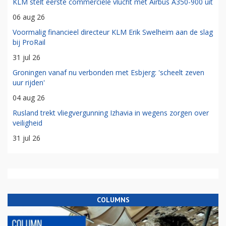
KLM stelt eerste commerciële vlucht met Airbus A350-900 uit
06 aug 26
Voormalig financieel directeur KLM Erik Swelheim aan de slag
bij ProRail
31 jul 26
Groningen vanaf nu verbonden met Esbjerg: 'scheelt zeven
uur rijden'
04 aug 26
Rusland trekt vliegvergunning Izhavia in wegens zorgen over
veiligheid
31 jul 26
COLUMNS