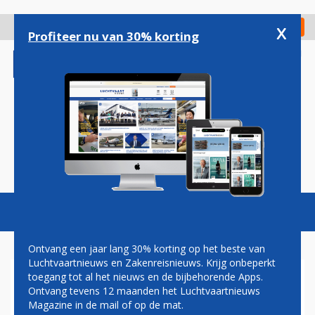
Overslaan
en
x
Digitaal Magazine
Registreer
Check in
naar
Profiteer nu van 30% korting
de
inhoud
gaan
Magazine
Podcasts
Vacatures
Toggl
naviga
Ontvang een jaar lang 30% korting op het beste van
Luchtvaartnieuws en Zakenreisnieuws. Krijg onbeperkt
toegang tot al het nieuws en de bijbehorende Apps.
TONY FERNANDES TIJDELIJK
Ontvang tevens 12 maanden het Luchtvaartnieuws
WEG ALS CEO VAN AIRASIA
Magazine in de mail of op de mat.