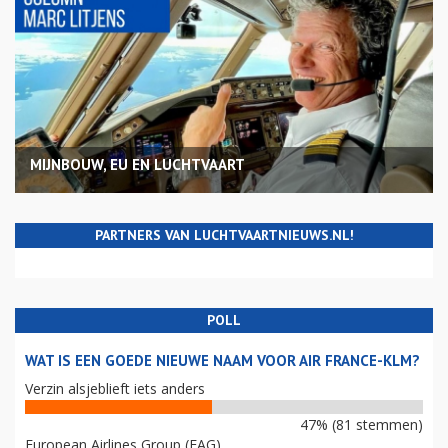
MIJNBOUW, EU EN LUCHTVAART
PARTNERS VAN LUCHTVAARTNIEUWS.NL!
POLL
WAT IS EEN GOEDE NIEUWE NAAM VOOR AIR FRANCE-KLM?
Verzin alsjeblieft iets anders
47% (81 stemmen)
European Airlines Group (EAG)