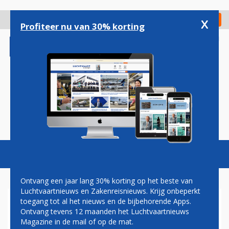
Overslaan
en
x
Digitaal Magazine
Registreer
Check in
naar
Profiteer nu van 30% korting
de
inhoud
gaan
Magazine
Podcasts
Vacatures
Toggl
naviga
Ontvang een jaar lang 30% korting op het beste van
Luchtvaartnieuws en Zakenreisnieuws. Krijg onbeperkt
toegang tot al het nieuws en de bijbehorende Apps.
TOPMAN ALASKA AIRLINES
Ontvang tevens 12 maanden het Luchtvaartnieuws
NIEUWE BAAS VIRGIN
Magazine in de mail of op de mat.