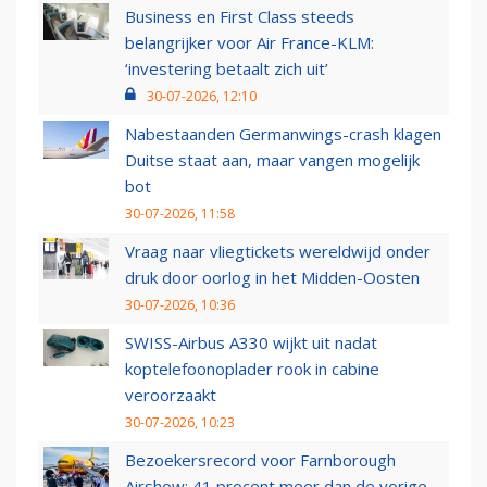
Business en First Class steeds
belangrijker voor Air France-KLM:
‘investering betaalt zich uit’
30-07-2026, 12:10
Nabestaanden Germanwings-crash klagen
Duitse staat aan, maar vangen mogelijk
bot
30-07-2026, 11:58
Vraag naar vliegtickets wereldwijd onder
druk door oorlog in het Midden-Oosten
30-07-2026, 10:36
SWISS-Airbus A330 wijkt uit nadat
koptelefoonoplader rook in cabine
veroorzaakt
30-07-2026, 10:23
Bezoekersrecord voor Farnborough
Airshow: 41 procent meer dan de vorige