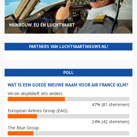
MIJNBOUW, EU EN LUCHTVAART
PARTNERS VAN LUCHTVAARTNIEUWS.NL!
POLL
WAT IS EEN GOEDE NIEUWE NAAM VOOR AIR FRANCE-KLM?
Verzin alsjeblieft iets anders
47% (81 stemmen)
European Airlines Group (EAG)
24% (42 stemmen)
The Blue Group