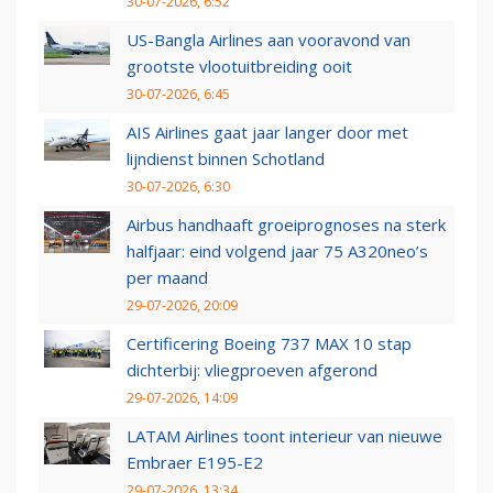
30-07-2026, 6:52
US-Bangla Airlines aan vooravond van
grootste vlootuitbreiding ooit
30-07-2026, 6:45
AIS Airlines gaat jaar langer door met
lijndienst binnen Schotland
30-07-2026, 6:30
Airbus handhaaft groeiprognoses na sterk
halfjaar: eind volgend jaar 75 A320neo’s
per maand
29-07-2026, 20:09
Certificering Boeing 737 MAX 10 stap
dichterbij: vliegproeven afgerond
29-07-2026, 14:09
LATAM Airlines toont interieur van nieuwe
Embraer E195-E2
29-07-2026, 13:34