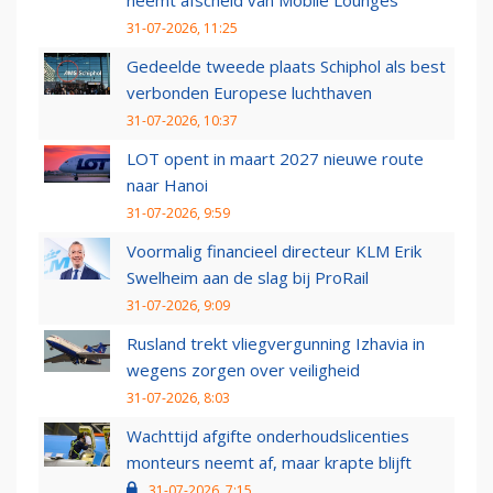
neemt afscheid van Mobile Lounges
31-07-2026, 11:25
Gedeelde tweede plaats Schiphol als best
verbonden Europese luchthaven
31-07-2026, 10:37
LOT opent in maart 2027 nieuwe route
naar Hanoi
31-07-2026, 9:59
Voormalig financieel directeur KLM Erik
Swelheim aan de slag bij ProRail
31-07-2026, 9:09
Rusland trekt vliegvergunning Izhavia in
wegens zorgen over veiligheid
31-07-2026, 8:03
Wachttijd afgifte onderhoudslicenties
monteurs neemt af, maar krapte blijft
31-07-2026, 7:15