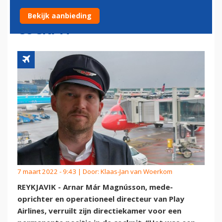
PERMANENT VOOR DE
Bekijk aanbieding
COCKPIT
7 maart 2022 - 9:43 | Door:
Klaas-Jan van Woerkom
REYKJAVIK - Arnar Már Magnússon, mede-
oprichter en operationeel directeur van Play
Airlines, verruilt zijn directiekamer voor een