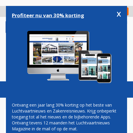
Overslaan
en
x
Digitaal Magazine
Registreer
Check in
naar
Profiteer nu van 30% korting
de
inhoud
gaan
Magazine
Podcasts
Vacatures
Toggl
naviga
Ontvang een jaar lang 30% korting op het beste van
Luchtvaartnieuws en Zakenreisnieuws. Krijg onbeperkt
toegang tot al het nieuws en de bijbehorende Apps.
TOPMAN PLAY AIRLINES
Ontvang tevens 12 maanden het Luchtvaartnieuws
VERRUILT DIRECTIEKAMER
Magazine in de mail of op de mat.