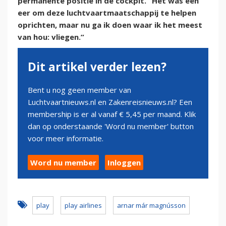
permanente positie in de cockpit. “Het was een
eer om deze luchtvaartmaatschappij te helpen
oprichten, maar nu ga ik doen waar ik het meest
van hou: vliegen.”
Dit artikel verder lezen?
Bent u nog geen member van
Luchtvaartnieuws.nl en Zakenreisnieuws.nl? Een
membership is er al vanaf € 5,45 per maand. Klik
dan op onderstaande 'Word nu member' button
voor meer informatie.
Word nu member
Inloggen
play
play airlines
arnar már magnússon