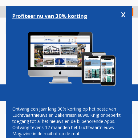
Overslaan
en
x
Digitaal Magazine
Registreer
Check in
naar
Profiteer nu van 30% korting
de
inhoud
gaan
Magazine
Podcasts
Vacatures
Toggl
naviga
Ontvang een jaar lang 30% korting op het beste van
Luchtvaartnieuws en Zakenreisnieuws. Krijg onbeperkt
toegang tot al het nieuws en de bijbehorende Apps.
TOT 1 JULI GEEN STAKING
Ontvang tevens 12 maanden het Luchtvaartnieuws
VAN EASYJET-PILOTEN
Magazine in de mail of op de mat.