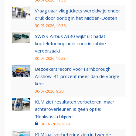
30-07-2026, 11:58
Vraag naar vliegtickets wereldwijd onder
druk door oorlog in het Midden-Oosten
30-07-2026, 10:36
SWISS-Airbus A330 wijkt uit nadat
koptelefoonoplader rook in cabine
veroorzaakt
30-07-2026, 10:23
Bezoekersrecord voor Farnborough
Airshow: 41 procent meer dan de vorige
keer
30-07-2026, 9:30
KLM ziet resultaten verbeteren, maar
achteroverleunen is geen optie:
‘Realistisch blijven’
30-07-2026, 9:29
KLM laat verbetering zien in tweede