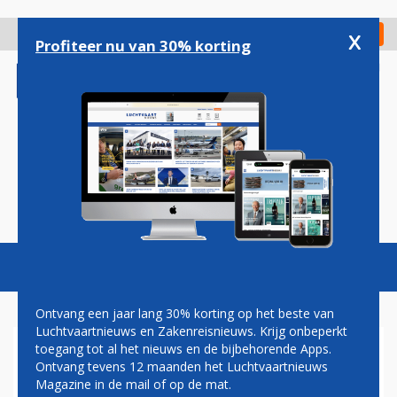
Overslaan
en
x
Digitaal Magazine
Registreer
Check in
naar
Profiteer nu van 30% korting
de
inhoud
gaan
Magazine
Podcasts
Vacatures
Toggl
naviga
Ontvang een jaar lang 30% korting op het beste van
Luchtvaartnieuws en Zakenreisnieuws. Krijg onbeperkt
toegang tot al het nieuws en de bijbehorende Apps.
TOT 1 JULI GEEN STAKING
Ontvang tevens 12 maanden het Luchtvaartnieuws
VAN EASYJET-PILOTEN
Magazine in de mail of op de mat.