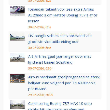
30-07-2026, 8:22
Icelandair tekent voor zes extra Airbus
A320neo's om laatste Boeing 757's af te
lossen
30-07-2026, 6:52
US-Bangla Airlines aan vooravond van
grootste vlootuitbreiding ooit
30-07-2026, 6:45
AIS Airlines gaat jaar langer door met
lijndienst binnen Schotland
30-07-2026, 6:30
Airbus handhaaft groeiprognoses na sterk
halfjaar: eind volgend jaar 75 A320neo’s
per maand
29-07-2026, 20:09
Certificering Boeing 737 MAX 10 stap
dichterbij: vliegproeven afgerond