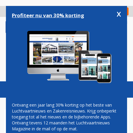
Overslaan
en
x
Digitaal Magazine
Registreer
Check in
naar
Profiteer nu van 30% korting
de
inhoud
gaan
Magazine
Podcasts
Vacatures
Toggl
naviga
Ontvang een jaar lang 30% korting op het beste van
Luchtvaartnieuws en Zakenreisnieuws. Krijg onbeperkt
toegang tot al het nieuws en de bijbehorende Apps.
TRANSAVIA-BOEING LANDT
Ontvang tevens 12 maanden het Luchtvaartnieuws
MET VERGRENDELDE WIELEN
Magazine in de mail of op de mat.